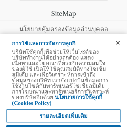
SiteMap
บริการลูกค้า
นโยบายคุ้มครองข้อมูลส่วนบุคคล
สงวนสิทธิ์โดย บริษัท ไทยประกันชีวิต จำกัด (มหาชน)
ไทยประกันชีวิต HEALTH CARE SOLUTIONS
การใช้และการจัดการคุกกี้
123 ถนน รัชดาภิเษก แขวงดินแดง เขตดินแดง
สิทธิพิเศษ
กรุงเทพฯ 10400 โทรศัพท์ 02-2470247
บริษัทใช้คุกกี้เพื่อช่วยให้เว็บไซต์ของ
แอปพลิเคชัน ไทยประกันชีวิต
บริษัททำงานได้อย่างถูกต้อง แสดง
ไทยประกันชีวิตแคร์เซ็นเตอร์
เนื้อหาและโฆษณาที่ตรงกับความสนใจ
บริษัทฯ ขอแจ้งให้ผู้ใช้บริการทราบว่า บรรดาข้อความ ภาพ เสียง เนื้อหา
ไทยประกันชีวิตเมดิแคร์
ชื่อ ชื่อทางการค้า ส่วนประกอบใดๆ ทั้งหมดของเว็บไซต์ รวมถึง
ของผู้ใช้ เปิดให้ใช้คุณสมบัติทางโซเชีย
เครื่องหมายการค้า เครื่องหมาย บริการ ลิขสิทธิ์ สิทธิบัตร ความรู้ต่างๆ
ไทยประกันชีวิตอีซี่เพย์
ลมีเดีย และเพื่อวิเคราะห์การเข้าถึง
ที่ปรากฏบนเว็บไซต์ของบริษัทฯ นี้ เป็นงานอันได้รับความคุ้มครองตาม
ข้อมูลของบริษัท เรายังแบ่งปันข้อมูลการ
ไทยประกันชีวิตฮอตเคลม
กฎหมายทรัพย์สินทางปัญญาของไทยโดยชอบด้วยกฎหมายของบริษัทฯ
ใช้งานไซต์กับพาร์ทเนอร์โซเชียลมีเดีย
แต่เพียงผู้เดียว หากบุคคลใดลอกเลียน ปลอมแปลง ทำซ้ำ ดัดแปลง เผย
ไทยประกันชีวิตประกันกลุ่ม
แพร่ต่อสาธารณชน จำหน่าย มีไว้ให้เช่า หรือกระทำการใดๆ ในลักษณะ
การโฆษณาและพาร์ทเนอร์การวิเคราะห์
บริการสำหรับเจ้าหน้าที่โรงพยาบาล
ที่เป็นการแสวงหาประโยชน์ทางการค้าหรือประโยชน์โดยมิชอบ ไม่ว่า
ของบริษัทอีกด้วย
นโยบายการใช้คุกกี้
โดยประการใดๆ จากทรัพย์สินทางปัญญาดังกล่าวข้างต้น โดยไม่ได้รับ
สถานพยาบาลคู่สัญญา
(Cookies Policy)
อนุญาตจากบริษัทฯ บริษัทฯ จะดำเนินการตามกฎหมายกับผู้ทำละเมิด
ไทยประกันชีวิต Telemedicine
สิทธิดังกล่าวโดยทันที
ไทยประกันชีวิต AI CHAT
รายละเอียดเพิ่มเติม
แพ็กเกจผ่าตัดราคาพิเศษ "ความห่วงใยจากไทย
ประกันชีวิต"