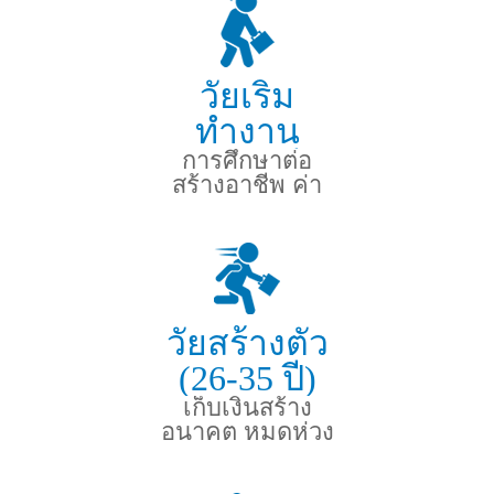
วัยเริ่ม
ทำงาน
(21-25 ปี)
การศึกษาต่อ
สร้างอาชีพ ค่า
รักษาฯฉุกเฉิน
วัยสร้างตัว
(26-35 ปี)
เก็บเงินสร้าง
อนาคต หมดห่วง
ค่ารักษาหากเกิด
เหตุฯ