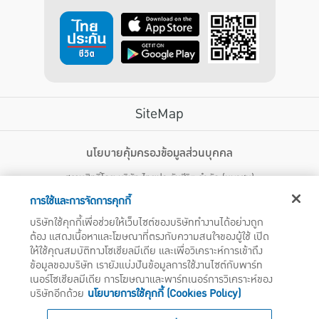
SiteMap
บริการลูกค้า
นโยบายคุ้มครองข้อมูลส่วนบุคคล
สงวนสิทธิ์โดย บริษัท ไทยประกันชีวิต จำกัด (มหาชน)
ไทยประกันชีวิต HEALTH CARE SOLUTIONS
123 ถนน รัชดาภิเษก แขวงดินแดง เขตดินแดง กรุงเทพฯ 10400 โทรศัพท์ 02-
สิทธิพิเศษ
การใช้และการจัดการคุกกี้
2470247
แอปพลิเคชัน ไทยประกันชีวิต
บริษัทใช้คุกกี้เพื่อช่วยให้เว็บไซต์ของบริษัททำงานได้อย่างถูก
ไทยประกันชีวิตแคร์เซ็นเตอร์
ต้อง แสดงเนื้อหาและโฆษณาที่ตรงกับความสนใจของผู้ใช้ เปิด
บริษัทฯ ขอแจ้งให้ผู้ใช้บริการทราบว่า บรรดาข้อความ ภาพ เสียง เนื้อหา ชื่อ ชื่อทางการค้า ส่วนประกอบใดๆ
ไทยประกันชีวิตเมดิแคร์
ให้ใช้คุณสมบัติทางโซเชียลมีเดีย และเพื่อวิเคราะห์การเข้าถึง
ทั้งหมดของเว็บไซต์ รวมถึงเครื่องหมายการค้า เครื่องหมาย บริการ ลิขสิทธิ์ สิทธิบัตร ความรู้ต่างๆ ที่ปรากฏ
บนเว็บไซต์ของบริษัทฯ นี้ เป็นงานอันได้รับความคุ้มครองตามกฎหมายทรัพย์สินทางปัญญาของไทยโดยชอบ
ข้อมูลของบริษัท เรายังแบ่งปันข้อมูลการใช้งานไซต์กับพาร์ท
ไทยประกันชีวิตอีซี่เพย์
ด้วยกฎหมายของบริษัทฯ แต่เพียงผู้เดียว หากบุคคลใดลอกเลียน ปลอมแปลง ทำซ้ำ ดัดแปลง เผยแพร่ต่อ
เนอร์โซเชียลมีเดีย การโฆษณาและพาร์ทเนอร์การวิเคราะห์ของ
ไทยประกันชีวิตฮอตเคลม
สาธารณชน จำหน่าย มีไว้ให้เช่า หรือกระทำการใดๆ ในลักษณะที่เป็นการแสวงหาประโยชน์ทางการค้าหรือ
บริษัทอีกด้วย
นโยบายการใช้คุกกี้ (Cookies Policy)
ประโยชน์โดยมิชอบ ไม่ว่าโดยประการใดๆ จากทรัพย์สินทางปัญญาดังกล่าวข้างต้น โดยไม่ได้รับอนุญาตจากบริ
ไทยประกันชีวิตประกันกลุ่ม
ษัทฯ บริษัทฯ จะดำเนินการตามกฎหมายกับผู้ทำละเมิดสิทธิดังกล่าวโดยทันที
บริการสำหรับเจ้าหน้าที่โรงพยาบาล