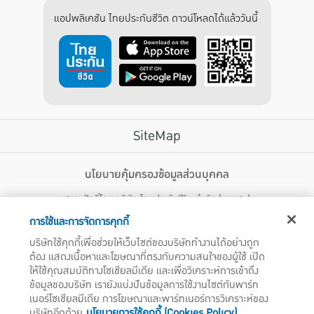
แอปพลิเคชัน ไทยประกันชีวิต ดาวน์โหลดได้แล้ววันนี้
SiteMap
บริการลูกค้า
นโยบายคุ้มครองข้อมูลส่วนบุคคล
สงวนสิทธิ์โดย บริษัท ไทยประกันชีวิต จำกัด (มหาชน)
ไทยประกันชีวิต HEALTH CARE SOLUTIONS
123 ถนน รัชดาภิเษก แขวงดินแดง เขตดินแดง กรุงเทพฯ 10400 โทรศัพท์ 02-
สิทธิพิเศษ
การใช้และการจัดการคุกกี้
2470247
แอปพลิเคชัน ไทยประกันชีวิต
บริษัทใช้คุกกี้เพื่อช่วยให้เว็บไซต์ของบริษัททำงานได้อย่างถูก
ไทยประกันชีวิตแคร์เซ็นเตอร์
ต้อง แสดงเนื้อหาและโฆษณาที่ตรงกับความสนใจของผู้ใช้ เปิด
บริษัทฯ ขอแจ้งให้ผู้ใช้บริการทราบว่า บรรดาข้อความ ภาพ เสียง เนื้อหา ชื่อ ชื่อทางการค้า ส่วนประกอบใดๆ
ไทยประกันชีวิตเมดิแคร์
ให้ใช้คุณสมบัติทางโซเชียลมีเดีย และเพื่อวิเคราะห์การเข้าถึง
ทั้งหมดของเว็บไซต์ รวมถึงเครื่องหมายการค้า เครื่องหมาย บริการ ลิขสิทธิ์ สิทธิบัตร ความรู้ต่างๆ ที่ปรากฏ
บนเว็บไซต์ของบริษัทฯ นี้ เป็นงานอันได้รับความคุ้มครองตามกฎหมายทรัพย์สินทางปัญญาของไทยโดยชอบ
ข้อมูลของบริษัท เรายังแบ่งปันข้อมูลการใช้งานไซต์กับพาร์ท
ไทยประกันชีวิตอีซี่เพย์
ด้วยกฎหมายของบริษัทฯ แต่เพียงผู้เดียว หากบุคคลใดลอกเลียน ปลอมแปลง ทำซ้ำ ดัดแปลง เผยแพร่ต่อ
เนอร์โซเชียลมีเดีย การโฆษณาและพาร์ทเนอร์การวิเคราะห์ของ
ไทยประกันชีวิตฮอตเคลม
สาธารณชน จำหน่าย มีไว้ให้เช่า หรือกระทำการใดๆ ในลักษณะที่เป็นการแสวงหาประโยชน์ทางการค้าหรือ
บริษัทอีกด้วย
นโยบายการใช้คุกกี้ (Cookies Policy)