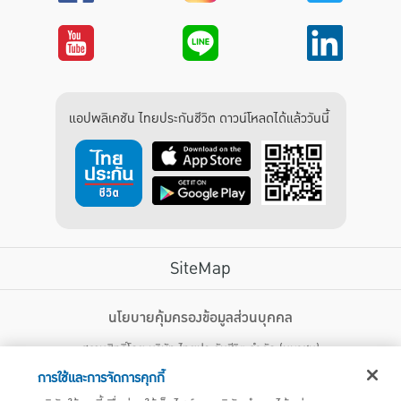
แอปพลิเคชัน ไทยประกันชีวิต ดาวน์โหลดได้แล้ววันนี้
SiteMap
บริการลูกค้า
นโยบายคุ้มครองข้อมูลส่วนบุคคล
สงวนสิทธิ์โดย บริษัท ไทยประกันชีวิต จำกัด (มหาชน)
ไทยประกันชีวิต HEALTH CARE SOLUTIONS
123 ถนน รัชดาภิเษก แขวงดินแดง เขตดินแดง กรุงเทพฯ 10400 โทรศัพท์ 02-
สิทธิพิเศษ
การใช้และการจัดการคุกกี้
2470247
แอปพลิเคชัน ไทยประกันชีวิต