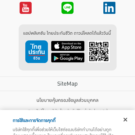
แอปพลิเคชัน ไทยประกันชีวิต ดาวน์โหลดได้แล้ววันนี้
SiteMap
บริการลูกค้า
นโยบายคุ้มครองข้อมูลส่วนบุคคล
สงวนสิทธิ์โดย บริษัท ไทยประกันชีวิต จำกัด (มหาชน)
ไทยประกันชีวิต HEALTH CARE SOLUTIONS
123 ถนน รัชดาภิเษก แขวงดินแดง เขตดินแดง กรุงเทพฯ 10400 โทรศัพท์ 02-
สิทธิพิเศษ
การใช้และการจัดการคุกกี้
2470247
แอปพลิเคชัน ไทยประกันชีวิต
บริษัทใช้คุกกี้เพื่อช่วยให้เว็บไซต์ของบริษัททำงานได้อย่างถูก
ไทยประกันชีวิตแคร์เซ็นเตอร์