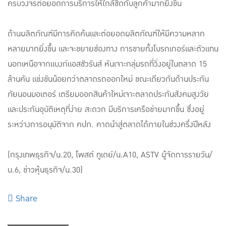
ครบวงจรต่อยอดการบริการให้ใกล้ชิดกับลูกค้ามากยิ่งขึ้น
ด้านผลิตภัณฑ์มีการคิดค้นและต่อยอดผลิตภัณฑ์ให้มีความหลาก
หลายมากยิ่งขึ้น และจะขยายช่องทาง การขายทั้งโบรกเกอร์และตัวแทน
นอกเหนือจากแบงก์แอสชัวรันส์ หันเจาะกลุ่มรถที่วิ่งอยู่ในตลาด 15
ล้านคัน แข่งขันน้อยกว่าตลาดรถออกใหม่ ขณะเดียวกันด้านประกัน
ภัยนอนมอเตอร์ เตรียมออกสินค้าใหม่เจาะตลาดประกันสังคมสูงวัย
และประกันอุบัติเหตุที่ง่าย สะดวก มีบริการเครือข่ายมากขึ้น ซึ่งอยู่
ระหว่างการอนุมัติจาก คปภ. คาดนำสู่ตลาดได้ภายในช่วงครึ่งปีหลัง
(กรุงเทพธุรกิจ/น.20, โพสต์ ทูเดย์/น.A10, ASTV ผู้จัดการรายวัน/
น.6, ข่าวหุ้นธุรกิจ/น.30)
Share