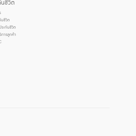
นชีวิต
ร
นชีวิต
ระกันชีวิต
ิการลูกค้า
C