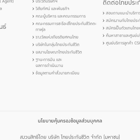
ติดต่อไทยประกั
al Agent)
ประวัติบริษัทฯ
ัล
วิสัยทัศน์ และพันธกิจ
สอบถามแนะนำบริกา
คณะผู้บริหาร และคณะกรรมการ
สมัครงานกับไทยประกั
คณะกรรมการชะรีอะฮ์ไทยประกันชีวิตตะ
นธ์
สมัครเป็นตัวแทนไทยป
กาฟุล
ค้นหาสาขาและศูนย์บร
รางวัลแห่งเกียรติยศคนไทย
ศูนย์บริการลูกค้า CS
บริษัทในกลุ่มไทยประกันชีวิต
ผลงานโฆษณาไทยประกันชีวิต
ฐานะการเงิน และ
ผลการดำเนินงาน
ข้อมูลตามคำสั่งนายทะเบียน
นโยบายคุ้มครองข้อมูลส่วนบุคคล
สงวนสิทธิ์โดย บริษัท ไทยประกันชีวิต จำกัด (มหาชน)