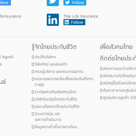
ifeinsurance
Thai Life Insurance
รู้จักไทยประกันชีวิต
เพื่อสังคมไทย
ติดต่อไทยประกั
al Agent)
ประวัติบริษัทฯ
ัล
วิสัยทัศน์ และพันธกิจ
สอบถามแนะนำบริกา
คณะผู้บริหาร และคณะกรรมการ
สมัครงานกับไทยประกั
คณะกรรมการชะรีอะฮ์ไทยประกันชีวิตตะ
นธ์
สมัครเป็นตัวแทนไทยป
กาฟุล
ค้นหาสาขาและศูนย์บร
รางวัลแห่งเกียรติยศคนไทย
ศูนย์บริการลูกค้า CS
บริษัทในกลุ่มไทยประกันชีวิต
ผลงานโฆษณาไทยประกันชีวิต
ฐานะการเงิน และ
ผลการดำเนินงาน
ข้อมูลตามคำสั่งนายทะเบียน