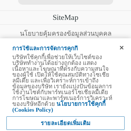
SiteMap
บริการลูกค้า
นโยบายคุ้มครองข้อมูลส่วนบุคคล
สงวนสิทธิ์โดย บริษัท ไทยประกันชีวิต จำกัด (มหาชน)
ไทยประกันชีวิต HEALTH CARE SOLUTIONS
การใช้และการจัดการคุกกี้
123 ถนน รัชดาภิเษก แขวงดินแดง เขตดินแดง
สิทธิพิเศษ
กรุงเทพฯ 10400 โทรศัพท์ 02-2470247
บริษัทใช้คุกกี้เพื่อช่วยให้เว็บไซต์ของ
แอปพลิเคชัน ไทยประกันชีวิต
บริษัททำงานได้อย่างถูกต้อง แสดง
ไทยประกันชีวิตแคร์เซ็นเตอร์
เนื้อหาและโฆษณาที่ตรงกับความสนใจ
บริษัทฯ ขอแจ้งให้ผู้ใช้บริการทราบว่า บรรดาข้อความ ภาพ เสียง เนื้อหา
ไทยประกันชีวิตเมดิแคร์
ชื่อ ชื่อทางการค้า ส่วนประกอบใดๆ ทั้งหมดของเว็บไซต์ รวมถึง
ของผู้ใช้ เปิดให้ใช้คุณสมบัติทางโซเชีย
เครื่องหมายการค้า เครื่องหมาย บริการ ลิขสิทธิ์ สิทธิบัตร ความรู้ต่างๆ
ไทยประกันชีวิตอีซี่เพย์
ลมีเดีย และเพื่อวิเคราะห์การเข้าถึง
ที่ปรากฏบนเว็บไซต์ของบริษัทฯ นี้ เป็นงานอันได้รับความคุ้มครองตาม
ข้อมูลของบริษัท เรายังแบ่งปันข้อมูลการ
ไทยประกันชีวิตฮอตเคลม
กฎหมายทรัพย์สินทางปัญญาของไทยโดยชอบด้วยกฎหมายของบริษัทฯ
ใช้งานไซต์กับพาร์ทเนอร์โซเชียลมีเดีย
แต่เพียงผู้เดียว หากบุคคลใดลอกเลียน ปลอมแปลง ทำซ้ำ ดัดแปลง เผย
ไทยประกันชีวิตประกันกลุ่ม
แพร่ต่อสาธารณชน จำหน่าย มีไว้ให้เช่า หรือกระทำการใดๆ ในลักษณะ
การโฆษณาและพาร์ทเนอร์การวิเคราะห์
บริการสำหรับเจ้าหน้าที่โรงพยาบาล
ที่เป็นการแสวงหาประโยชน์ทางการค้าหรือประโยชน์โดยมิชอบ ไม่ว่า
ของบริษัทอีกด้วย
นโยบายการใช้คุกกี้
โดยประการใดๆ จากทรัพย์สินทางปัญญาดังกล่าวข้างต้น โดยไม่ได้รับ
สถานพยาบาลคู่สัญญา
(Cookies Policy)
อนุญาตจากบริษัทฯ บริษัทฯ จะดำเนินการตามกฎหมายกับผู้ทำละเมิด
ไทยประกันชีวิต Telemedicine
สิทธิดังกล่าวโดยทันที
ไทยประกันชีวิต AI CHAT
รายละเอียดเพิ่มเติม
แพ็กเกจผ่าตัดราคาพิเศษ "ความห่วงใยจากไทย