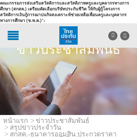
คณะกรรมการส่งเสริมสวัสดิการและสวัสดิภาพครูและบุคลากรทางการ
ศึกษา (สกสค.) เตรียมคัดเลือกบริษัทประกันชีวิต ให้กับผู้กู้โครงการ
สวัสดิการเงินกู้การฌาปนกิจสงเคราะห์ช่วยเหลือเพื่อนครูและบุคลากร
ทางการศึกษา (ช.พ.ค.)
">
TH
EN
บริการลูกค้า
ข่าวประชาสัมพันธ์
บริการตัวแทน
รู้จักไทยประกันชีวิต
นักลงทุนสัมพันธ์
เพื่อสังคมไทย
ติดต่อไทยประกันชีวิต
หน้าแรก
ข่าวประชาสัมพันธ์
บทความ
สรุปข่าวประจำวัน
สกสค.-ธนาคารออมสิน ประกวดราคา