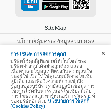
SiteMap
บริการลูกค้า
นโยบายคุ้มครองข้อมูลส่วนบุคคล
สงวนสิทธิ์โดย บริษัท ไทยประกันชีวิต จำกัด (มหาชน)
ไทยประกันชีวิต HEALTH CARE SOLUTIONS
การใช้และการจัดการคุกกี้
123 ถนน รัชดาภิเษก แขวงดินแดง เขตดินแดง
สิทธิพิเศษ
กรุงเทพฯ 10400 โทรศัพท์ 02-2470247
บริษัทใช้คุกกี้เพื่อช่วยให้เว็บไซต์ของ
แอปพลิเคชัน ไทยประกันชีวิต
บริษัททำงานได้อย่างถูกต้อง แสดง
ไทยประกันชีวิตแคร์เซ็นเตอร์
เนื้อหาและโฆษณาที่ตรงกับความสนใจ
บริษัทฯ ขอแจ้งให้ผู้ใช้บริการทราบว่า บรรดาข้อความ ภาพ เสียง เนื้อหา
ไทยประกันชีวิตเมดิแคร์
ชื่อ ชื่อทางการค้า ส่วนประกอบใดๆ ทั้งหมดของเว็บไซต์ รวมถึง
ของผู้ใช้ เปิดให้ใช้คุณสมบัติทางโซเชีย
เครื่องหมายการค้า เครื่องหมาย บริการ ลิขสิทธิ์ สิทธิบัตร ความรู้ต่างๆ
ไทยประกันชีวิตอีซี่เพย์
ลมีเดีย และเพื่อวิเคราะห์การเข้าถึง
ที่ปรากฏบนเว็บไซต์ของบริษัทฯ นี้ เป็นงานอันได้รับความคุ้มครองตาม
ข้อมูลของบริษัท เรายังแบ่งปันข้อมูลการ
ไทยประกันชีวิตฮอตเคลม
กฎหมายทรัพย์สินทางปัญญาของไทยโดยชอบด้วยกฎหมายของบริษัทฯ
ใช้งานไซต์กับพาร์ทเนอร์โซเชียลมีเดีย
แต่เพียงผู้เดียว หากบุคคลใดลอกเลียน ปลอมแปลง ทำซ้ำ ดัดแปลง เผย
ไทยประกันชีวิตประกันกลุ่ม
แพร่ต่อสาธารณชน จำหน่าย มีไว้ให้เช่า หรือกระทำการใดๆ ในลักษณะ
การโฆษณาและพาร์ทเนอร์การวิเคราะห์
บริการสำหรับเจ้าหน้าที่โรงพยาบาล
ที่เป็นการแสวงหาประโยชน์ทางการค้าหรือประโยชน์โดยมิชอบ ไม่ว่า
ของบริษัทอีกด้วย
นโยบายการใช้คุกกี้
โดยประการใดๆ จากทรัพย์สินทางปัญญาดังกล่าวข้างต้น โดยไม่ได้รับ
สถานพยาบาลคู่สัญญา
(Cookies Policy)
อนุญาตจากบริษัทฯ บริษัทฯ จะดำเนินการตามกฎหมายกับผู้ทำละเมิด
ไทยประกันชีวิต Telemedicine
สิทธิดังกล่าวโดยทันที