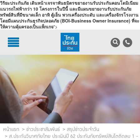
วิริยะประกันภัย เดินหน้าเจรจาพันธมิตรขยายงานรับประกันคอนโดมิเนียม
แนวรถไฟฟ้ากว่า 10 โครงการในปีนี้ และมีแผนขยายงานรับประกันภัย
ทรัพย์สินที่มีขนาดเล็ก อาทิ ตู้เย็น พวกเครื่องประดับ และเครื่องจักรโรงงาน
โดยมีแผนประกันธุรกิจปลอดภัย (BOI-Business Owner Insurance) ที่จะ
TH
EN
ให้ความคุ้มครองเป็นแพ็กเกจ
">
บริการลูกค้า
ข่าวประชาสัมพันธ์
บริการตัวแทน
รู้จักไทยประกันชีวิต
นักลงทุนสัมพันธ์
เพื่อสังคมไทย
ติดต่อไทยประกันชีวิต
บทความ
หน้าแรก
ข่าวประชาสัมพันธ์
สรุปข่าวประจำวัน
ส.ประกันวินาศภัยไทย ประเมินปี 62 ประกันภัยทรัพย์สินโตติดลบ 1 -