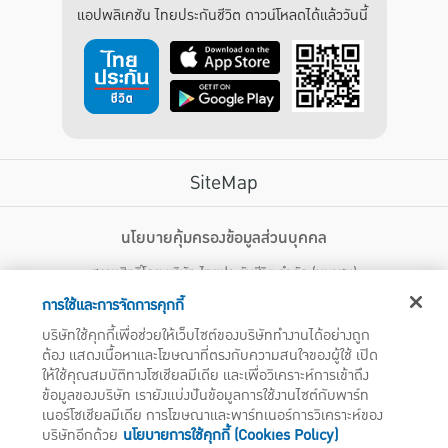
แอปพลิเคชัน ไทยประกันชีวิต ดาวน์โหลดได้แล้ววันนี้
SiteMap
บริการลูกค้า
นโยบายคุ้มครองข้อมูลส่วนบุคคล
สงวนสิทธิ์โดย บริษัท ไทยประกันชีวิต จำกัด (มหาชน)
ไทยประกันชีวิต HEALTH CARE SOLUTIONS
123 ถนน รัชดาภิเษก แขวงดินแดง เขตดินแดง กรุงเทพฯ 10400 โทรศัพท์ 02-
สิทธิพิเศษ
การใช้และการจัดการคุกกี้
2470247
แอปพลิเคชัน ไทยประกันชีวิต
บริษัทใช้คุกกี้เพื่อช่วยให้เว็บไซต์ของบริษัททำงานได้อย่างถูก
ไทยประกันชีวิตแคร์เซ็นเตอร์
ต้อง แสดงเนื้อหาและโฆษณาที่ตรงกับความสนใจของผู้ใช้ เปิด
บริษัทฯ ขอแจ้งให้ผู้ใช้บริการทราบว่า บรรดาข้อความ ภาพ เสียง เนื้อหา ชื่อ ชื่อทางการค้า ส่วนประกอบใดๆ
ไทยประกันชีวิตเมดิแคร์
ให้ใช้คุณสมบัติทางโซเชียลมีเดีย และเพื่อวิเคราะห์การเข้าถึง
ทั้งหมดของเว็บไซต์ รวมถึงเครื่องหมายการค้า เครื่องหมาย บริการ ลิขสิทธิ์ สิทธิบัตร ความรู้ต่างๆ ที่ปรากฏ
บนเว็บไซต์ของบริษัทฯ นี้ เป็นงานอันได้รับความคุ้มครองตามกฎหมายทรัพย์สินทางปัญญาของไทยโดยชอบ
ข้อมูลของบริษัท เรายังแบ่งปันข้อมูลการใช้งานไซต์กับพาร์ท
ไทยประกันชีวิตอีซี่เพย์
ด้วยกฎหมายของบริษัทฯ แต่เพียงผู้เดียว หากบุคคลใดลอกเลียน ปลอมแปลง ทำซ้ำ ดัดแปลง เผยแพร่ต่อ
เนอร์โซเชียลมีเดีย การโฆษณาและพาร์ทเนอร์การวิเคราะห์ของ
ไทยประกันชีวิตฮอตเคลม
สาธารณชน จำหน่าย มีไว้ให้เช่า หรือกระทำการใดๆ ในลักษณะที่เป็นการแสวงหาประโยชน์ทางการค้าหรือ
บริษัทอีกด้วย
นโยบายการใช้คุกกี้ (Cookies Policy)
ประโยชน์โดยมิชอบ ไม่ว่าโดยประการใดๆ จากทรัพย์สินทางปัญญาดังกล่าวข้างต้น โดยไม่ได้รับอนุญาตจากบริ
ไทยประกันชีวิตประกันกลุ่ม