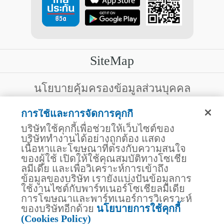
SiteMap
บริการลูกค้า
นโยบายคุ้มครองข้อมูลส่วนบุคคล
สงวนสิทธิ์โดย บริษัท ไทยประกันชีวิต จำกัด (มหาชน)
ไทยประกันชีวิต HEALTH CARE SOLUTIONS
การใช้และการจัดการคุกกี้
123 ถนน รัชดาภิเษก แขวงดินแดง เขตดินแดง
สิทธิพิเศษ
กรุงเทพฯ 10400 โทรศัพท์ 02-2470247
บริษัทใช้คุกกี้เพื่อช่วยให้เว็บไซต์ของ
แอปพลิเคชัน ไทยประกันชีวิต
บริษัททำงานได้อย่างถูกต้อง แสดง
ไทยประกันชีวิตแคร์เซ็นเตอร์
เนื้อหาและโฆษณาที่ตรงกับความสนใจ
บริษัทฯ ขอแจ้งให้ผู้ใช้บริการทราบว่า บรรดาข้อความ ภาพ เสียง เนื้อหา
ไทยประกันชีวิตเมดิแคร์
ชื่อ ชื่อทางการค้า ส่วนประกอบใดๆ ทั้งหมดของเว็บไซต์ รวมถึง
ของผู้ใช้ เปิดให้ใช้คุณสมบัติทางโซเชีย
เครื่องหมายการค้า เครื่องหมาย บริการ ลิขสิทธิ์ สิทธิบัตร ความรู้ต่างๆ
ไทยประกันชีวิตอีซี่เพย์
ลมีเดีย และเพื่อวิเคราะห์การเข้าถึง
ที่ปรากฏบนเว็บไซต์ของบริษัทฯ นี้ เป็นงานอันได้รับความคุ้มครองตาม
ข้อมูลของบริษัท เรายังแบ่งปันข้อมูลการ
ไทยประกันชีวิตฮอตเคลม
กฎหมายทรัพย์สินทางปัญญาของไทยโดยชอบด้วยกฎหมายของบริษัทฯ
ใช้งานไซต์กับพาร์ทเนอร์โซเชียลมีเดีย
แต่เพียงผู้เดียว หากบุคคลใดลอกเลียน ปลอมแปลง ทำซ้ำ ดัดแปลง เผย
ไทยประกันชีวิตประกันกลุ่ม
แพร่ต่อสาธารณชน จำหน่าย มีไว้ให้เช่า หรือกระทำการใดๆ ในลักษณะ
การโฆษณาและพาร์ทเนอร์การวิเคราะห์
บริการสำหรับเจ้าหน้าที่โรงพยาบาล
ที่เป็นการแสวงหาประโยชน์ทางการค้าหรือประโยชน์โดยมิชอบ ไม่ว่า
ของบริษัทอีกด้วย
นโยบายการใช้คุกกี้
โดยประการใดๆ จากทรัพย์สินทางปัญญาดังกล่าวข้างต้น โดยไม่ได้รับ
สถานพยาบาลคู่สัญญา
(Cookies Policy)
อนุญาตจากบริษัทฯ บริษัทฯ จะดำเนินการตามกฎหมายกับผู้ทำละเมิด