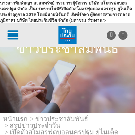
นางสาวพิมพ์ชญา สะสมทรัพย์ กรรมการผู้จัดการ บริษัท สโมสรฟุตบอล
นครปฐม จำกัด เป็นประธานในพิธีเปิดตัวสโมสรฟุตบอลนครปฐม ยูไนเต็ด
ประจำฤดูกาล 2019 โดยมีนายนิรันดร์ สังข์รักษา ผู้จัดการสายการตลาด
ภูมิภาค1 บริษัท ไทยประกันชีวิต จำกัด (มหาชน) ร่วมงาน
">
TH
EN
บริการลูกค้า
ข่าวประชาสัมพันธ์
บริการตัวแทน
รู้จักไทยประกันชีวิต
นักลงทุนสัมพันธ์
เพื่อสังคมไทย
ติดต่อไทยประกันชีวิต
หน้าแรก
ข่าวประชาสัมพันธ์
บทความ
สรุปข่าวประจำวัน
เปิดตัวสโมสรฟุตบอลนครปฐม ยูไนเต็ด