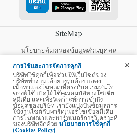
SiteMap
บริการลูกค้า
นโยบายคุ้มครองข้อมูลส่วนบุคคล
สงวนสิทธิ์โดย บริษัท ไทยประกันชีวิต จำกัด (มหาชน)
ไทยประกันชีวิต HEALTH CARE SOLUTIONS
การใช้และการจัดการคุกกี้
123 ถนน รัชดาภิเษก แขวงดินแดง เขตดินแดง
สิทธิพิเศษ
กรุงเทพฯ 10400 โทรศัพท์ 02-2470247
บริษัทใช้คุกกี้เพื่อช่วยให้เว็บไซต์ของ
แอปพลิเคชัน ไทยประกันชีวิต
บริษัททำงานได้อย่างถูกต้อง แสดง
ไทยประกันชีวิตแคร์เซ็นเตอร์
เนื้อหาและโฆษณาที่ตรงกับความสนใจ
บริษัทฯ ขอแจ้งให้ผู้ใช้บริการทราบว่า บรรดาข้อความ ภาพ เสียง เนื้อหา
ไทยประกันชีวิตเมดิแคร์
ชื่อ ชื่อทางการค้า ส่วนประกอบใดๆ ทั้งหมดของเว็บไซต์ รวมถึง
ของผู้ใช้ เปิดให้ใช้คุณสมบัติทางโซเชีย
เครื่องหมายการค้า เครื่องหมาย บริการ ลิขสิทธิ์ สิทธิบัตร ความรู้ต่างๆ
ไทยประกันชีวิตอีซี่เพย์
ลมีเดีย และเพื่อวิเคราะห์การเข้าถึง
ที่ปรากฏบนเว็บไซต์ของบริษัทฯ นี้ เป็นงานอันได้รับความคุ้มครองตาม
ข้อมูลของบริษัท เรายังแบ่งปันข้อมูลการ
ไทยประกันชีวิตฮอตเคลม
กฎหมายทรัพย์สินทางปัญญาของไทยโดยชอบด้วยกฎหมายของบริษัทฯ
ใช้งานไซต์กับพาร์ทเนอร์โซเชียลมีเดีย
แต่เพียงผู้เดียว หากบุคคลใดลอกเลียน ปลอมแปลง ทำซ้ำ ดัดแปลง เผย
ไทยประกันชีวิตประกันกลุ่ม
แพร่ต่อสาธารณชน จำหน่าย มีไว้ให้เช่า หรือกระทำการใดๆ ในลักษณะ
การโฆษณาและพาร์ทเนอร์การวิเคราะห์
บริการสำหรับเจ้าหน้าที่โรงพยาบาล
ที่เป็นการแสวงหาประโยชน์ทางการค้าหรือประโยชน์โดยมิชอบ ไม่ว่า
ของบริษัทอีกด้วย
นโยบายการใช้คุกกี้
โดยประการใดๆ จากทรัพย์สินทางปัญญาดังกล่าวข้างต้น โดยไม่ได้รับ
สถานพยาบาลคู่สัญญา
(Cookies Policy)
อนุญาตจากบริษัทฯ บริษัทฯ จะดำเนินการตามกฎหมายกับผู้ทำละเมิด
ไทยประกันชีวิต Telemedicine
สิทธิดังกล่าวโดยทันที