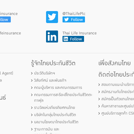
feinsurance
@ThaiLifePlc
ifeinsurance
Thai Life Insurance
รู้จักไทยประกันชีวิต
เพื่อสังคมไทย
ติดต่อไทยประกั
al Agent)
ประวัติบริษัทฯ
ัล
วิสัยทัศน์ และพันธกิจ
สอบถามแนะนำบริกา
คณะผู้บริหาร และคณะกรรมการ
สมัครงานกับไทยประกั
คณะกรรมการชะรีอะฮ์ไทยประกันชีวิตตะ
นธ์
สมัครเป็นตัวแทนไทยป
กาฟุล
ค้นหาสาขาและศูนย์บร
รางวัลแห่งเกียรติยศคนไทย
ศูนย์บริการลูกค้า CS
บริษัทในกลุ่มไทยประกันชีวิต
ผลงานโฆษณาไทยประกันชีวิต
ฐานะการเงิน และ