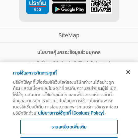
SiteMap
บริการลูกค้า
นโยบายคุ้มครองข้อมูลส่วนบุคคล
สงวนสิทธิ์โดย บริษัท ไทยประกันชีวิต จำกัด (มหาชน)
ไทยประกันชีวิต HEALTH CARE SOLUTIONS
123 ถนน รัชดาภิเษก แขวงดินแดง เขตดินแดง กรุงเทพฯ 10400 โทรศัพท์ 02-
สิทธิพิเศษ
การใช้และการจัดการคุกกี้
2470247
แอปพลิเคชัน ไทยประกันชีวิต
บริษัทใช้คุกกี้เพื่อช่วยให้เว็บไซต์ของบริษัททำงานได้อย่างถูก
ไทยประกันชีวิตแคร์เซ็นเตอร์
ต้อง แสดงเนื้อหาและโฆษณาที่ตรงกับความสนใจของผู้ใช้ เปิด
บริษัทฯ ขอแจ้งให้ผู้ใช้บริการทราบว่า บรรดาข้อความ ภาพ เสียง เนื้อหา ชื่อ ชื่อทางการค้า ส่วนประกอบใดๆ
ไทยประกันชีวิตเมดิแคร์
ให้ใช้คุณสมบัติทางโซเชียลมีเดีย และเพื่อวิเคราะห์การเข้าถึง
ทั้งหมดของเว็บไซต์ รวมถึงเครื่องหมายการค้า เครื่องหมาย บริการ ลิขสิทธิ์ สิทธิบัตร ความรู้ต่างๆ ที่ปรากฏ
บนเว็บไซต์ของบริษัทฯ นี้ เป็นงานอันได้รับความคุ้มครองตามกฎหมายทรัพย์สินทางปัญญาของไทยโดยชอบ
ข้อมูลของบริษัท เรายังแบ่งปันข้อมูลการใช้งานไซต์กับพาร์ท
ไทยประกันชีวิตอีซี่เพย์
ด้วยกฎหมายของบริษัทฯ แต่เพียงผู้เดียว หากบุคคลใดลอกเลียน ปลอมแปลง ทำซ้ำ ดัดแปลง เผยแพร่ต่อ
เนอร์โซเชียลมีเดีย การโฆษณาและพาร์ทเนอร์การวิเคราะห์ของ
ไทยประกันชีวิตฮอตเคลม
สาธารณชน จำหน่าย มีไว้ให้เช่า หรือกระทำการใดๆ ในลักษณะที่เป็นการแสวงหาประโยชน์ทางการค้าหรือ
บริษัทอีกด้วย
นโยบายการใช้คุกกี้ (Cookies Policy)
ประโยชน์โดยมิชอบ ไม่ว่าโดยประการใดๆ จากทรัพย์สินทางปัญญาดังกล่าวข้างต้น โดยไม่ได้รับอนุญาตจากบริ
ไทยประกันชีวิตประกันกลุ่ม
ษัทฯ บริษัทฯ จะดำเนินการตามกฎหมายกับผู้ทำละเมิดสิทธิดังกล่าวโดยทันที
บริการสำหรับเจ้าหน้าที่โรงพยาบาล
รายละเอียดเพิ่มเติม
สถานพยาบาลคู่สัญญา
ไทยประกันชีวิต Telemedicine