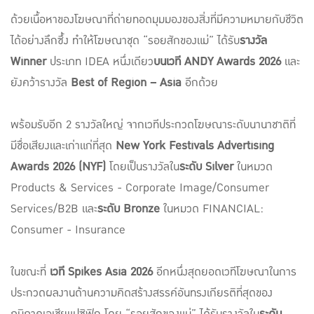
ด้วยเนื้อหาของโฆษณาที่ถ่ายทอดมุมมองของสิ่งที่มีความหมายกับชีวิต
ได้อย่างลึกซึ้ง ทำให้โฆษณาชุด “รอยสักของแม่” ได้รับ
รางวัล
Winner
ประเภท IDEA หนึ่งเดียว
บนเวที ANDY Awards 2026
และ
ยังคว้ารางวัล
Best of Region – Asia
อีกด้วย
พร้อมรับอีก 2 รางวัลใหญ่ จากเวทีประกวดโฆษณาระดับนานาชาติที่
มีชื่อเสียงและเก่าแก่ที่สุด
New York Festivals Advertising
Awards 2026 (NYF)
โดยเป็นรางวัลใน
ระดับ
Silver
ในหมวด
Products & Services
- Corporate Image/Consumer
Services/B2B และ
ระดับ Bronze
ในหมวด FINANCIAL:
Consumer - Insurance
ในขณะที่
เวที Spikes Asia 2026
อีกหนึ่งสุดยอดเวทีโฆษณาในการ
ประกวดผลงานด้านความคิดสร้างสรรค์อันทรงเกียรติที่สุดของ
ภูมิภาคเอเชียแปซิฟิก โดย “รอยสักของแม่” ได้รับรางวัลใน
ระดับ