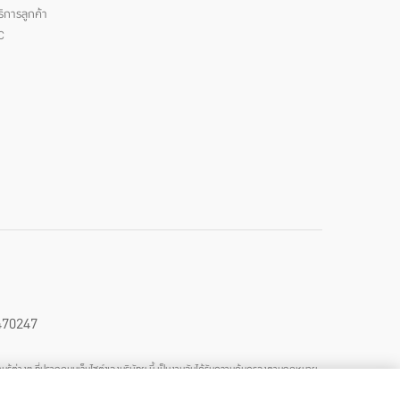
ิการลูกค้า
C
470247
วามรู้ต่างๆ ที่ปรากฏบนเว็บไซต์ของบริษัทฯ นี้ เป็นงานอันได้รับความคุ้มครองตามกฎหมาย
ลักษณะที่เป็นการแสวงหาประโยชน์ทางการค้าหรือประโยชน์โดยมิชอบ ไม่ว่าโดยประการ
ธิดังกล่าวโดยทันที