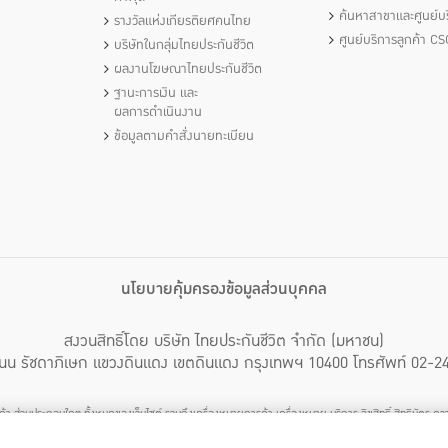
ค้นหาสาขาและศูนย์บร
รางวัลแห่งเกียรติยศคนไทย
ศูนย์บริการลูกค้า CS
บริษัทในกลุ่มไทยประกันชีวิต
ผลงานโฆษณาไทยประกันชีวิต
ฐานะการเงิน และ
ผลการดำเนินงาน
ข้อมูลตามคำสั่งนายทะเบียน
นโยบายคุ้มครองข้อมูลส่วนบุคคล
สงวนสิทธิ์โดย บริษัท ไทยประกันชีวิต จำกัด (มหาชน)
นน รัชดาภิเษก แขวงดินแดง เขตดินแดง กรุงเทพฯ 10400 โทรศัพท์ 02-2
ารค้า ส่วนประกอบใดๆ ทั้งหมดของเว็บไซต์ รวมถึงเครื่องหมายการค้า เครื่องหมาย บริการ ลิขสิทธิ์ สิทธิบัตร ค
ลใดลอกเลียน ปลอมแปลง ทำซ้ำ ดัดแปลง เผยแพร่ต่อสาธารณชน จำหน่าย มีไว้ให้เช่า หรือกระทำการใดๆ ใน
างปัญญาดังกล่าวข้างต้น โดยไม่ได้รับอนุญาตจากบริษัทฯ บริษัทฯ จะดำเนินการตามกฎหมายกับผู้ทำละเมิดสิท