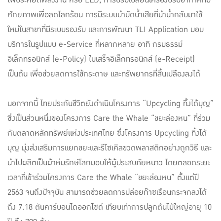
ศักยภาพเพื่อลดโลกร้อน การมีระบบบำบัดน้ำเสียที่นำน้ำกลับมาใช้
ใหม่ในสาขาที่มีระบบรองรับ และการพัฒนา TLI Application มอบ
บริการในรูปแบบ e-Service ที่หลากหลาย อาทิ กรมธรรม์
อิเล็กทรอนิกส์ (e-Policy) ใบเสร็จอิเล็กทรอนิกส์ (e-Receipt)
เป็นต้น เพื่อช่วยลดการใช้กระดาษ และทรัพยากรที่สิ้นเปลืองลงได้
นอกจากนี้ ไทยประกันชีวิตยังดำเนินโครงการ “Upcycling ทิ้งได้บุญ”
ซึ่งเป็นส่วนหนึ่งของโครงการ Care the Whale “ขยะล่องหน” ที่ร่วม
กับตลาดหลักทรัพย์แห่งประเทศไทย ซึ่งโครงการ Upcycling ทิ้งได้
บุญ มุ่งส่งเสริมการแยกขยะและรีไซเคิลขวดพลาสติกอย่างถูกวิธี และ
นำไปผลิตเป็นผ้าห่มรักษ์โลกมอบให้ผู้ประสบภัยหนาว โดยตลอดระยะ
เวลาที่เข้าร่วมโครงการ Care the Whale “ขยะล่องหน” ตั้งแต่ปี
2563 จนถึงปัจจุบัน สามารถช่วยลดการปล่อยก๊าซเรือนกระจกลงได้
ถึง 7.18 ตันคาร์บอนไดออกไซด์ เทียบเท่าการปลูกต้นไม้ใหญ่อายุ 10