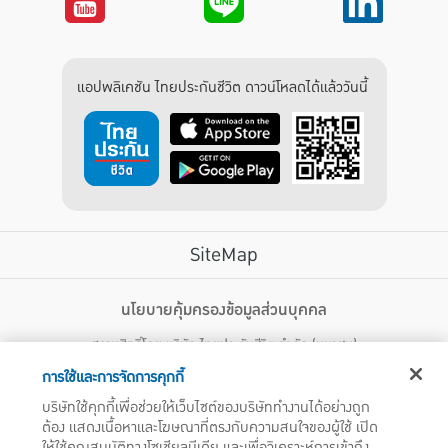
แอปพลิเคชัน ไทยประกันชีวิต ดาวน์โหลดได้แล้ววันนี้
SiteMap
บริการลูกค้า
นโยบายคุ้มครองข้อมูลส่วนบุคคล
สงวนสิทธิ์โดย บริษัท ไทยประกันชีวิต จำกัด (มหาชน)
ไทยประกันชีวิต HEALTH CARE SOLUTIONS
123 ถนน รัชดาภิเษก แขวงดินแดง เขตดินแดง กรุงเทพฯ 10400 โทรศัพท์ 02-
สิทธิพิเศษ
การใช้และการจัดการคุกกี้
2470247
แอปพลิเคชัน ไทยประกันชีวิต
บริษัทใช้คุกกี้เพื่อช่วยให้เว็บไซต์ของบริษัททำงานได้อย่างถูก
ไทยประกันชีวิตแคร์เซ็นเตอร์
ต้อง แสดงเนื้อหาและโฆษณาที่ตรงกับความสนใจของผู้ใช้ เปิด
บริษัทฯ ขอแจ้งให้ผู้ใช้บริการทราบว่า บรรดาข้อความ ภาพ เสียง เนื้อหา ชื่อ ชื่อทางการค้า ส่วนประกอบใดๆ
ไทยประกันชีวิตเมดิแคร์
ให้ใช้คุณสมบัติทางโซเชียลมีเดีย และเพื่อวิเคราะห์การเข้าถึง
ทั้งหมดของเว็บไซต์ รวมถึงเครื่องหมายการค้า เครื่องหมาย บริการ ลิขสิทธิ์ สิทธิบัตร ความรู้ต่างๆ ที่ปรากฏ