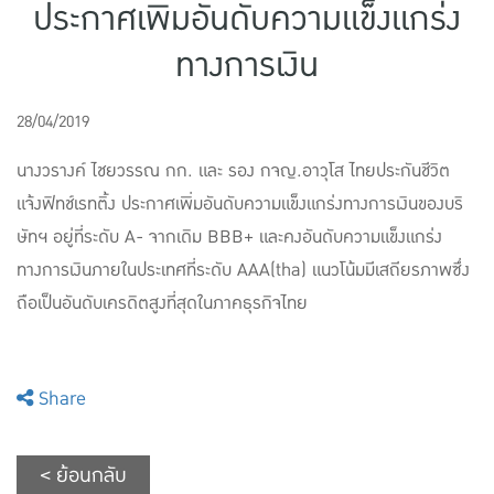
ประกาศเพิ่มอันดับความแข็งแกร่ง
แบบประกันทั้งหมด
ทางการเงิน
แบบประกันที่เหมาะกับช่วงอายุ
เปรียบเทียบแบบประกัน
28/04/2019
เลือกแบบประกันที่เหมาะกับคุณ
นางวรางค์ ไชยวรรณ กก. และ รอง กจญ.อาวุโส ไทยประกันชีวิต
แจ้งฟิทช์เรทติ้ง ประกาศเพิ่มอันดับความแข็งแกร่งทางการเงินของบริ
TL Learning Center
ษัทฯ อยู่ที่ระดับ A- จากเดิม BBB+ และคงอันดับความแข็งแกร่ง
ทางการเงินภายในประเทศที่ระดับ AAA(tha) แนวโน้มมีเสถียรภาพซึ่ง
ถือเป็นอันดับเครดิตสูงที่สุดในภาคธุรกิจไทย
Share
< ย้อนกลับ