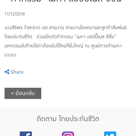
แบบประกันทั้งหมด
11/12/2018
แบบประกันที่เหมาะกับช่วงอายุ
นางสิริพร ใจสะอาด ผอ.สายงาน สายงานโฆษณาและลูกค้าสัมพันธ์
เปรียบเทียบแบบประกัน
ไทยประกันชีวิต ร่วมเปิดตัวกิจกรรม “เมกา แฮปปี้เนส ซีซั่น”
มหกรรมส่งท้ายปีเก่าต้อนรับปีใหม่ที่ยิ่งใหญ่ ณ ศูนย์การค้าเมกา
เลือกแบบประกันที่เหมาะกับคุณ
บางนา
TL Learning Center
Share
< ย้อนกลับ
ติดตาม ไทยประกันชีวิต