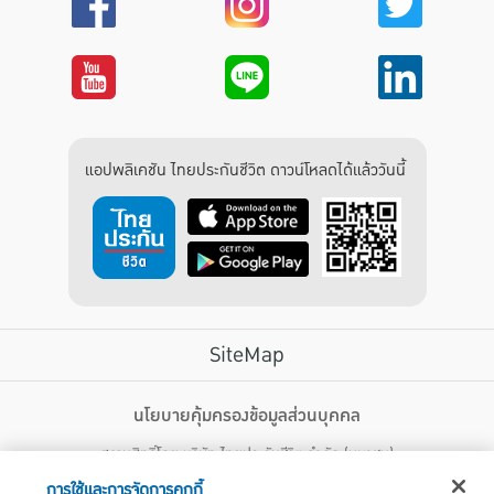
แอปพลิเคชัน ไทยประกันชีวิต ดาวน์โหลดได้แล้ววันนี้
SiteMap
บริการลูกค้า
นโยบายคุ้มครองข้อมูลส่วนบุคคล
สงวนสิทธิ์โดย บริษัท ไทยประกันชีวิต จำกัด (มหาชน)
ไทยประกันชีวิต HEALTH CARE SOLUTIONS
123 ถนน รัชดาภิเษก แขวงดินแดง เขตดินแดง กรุงเทพฯ 10400 โทรศัพท์ 02-
สิทธิพิเศษ
การใช้และการจัดการคุกกี้