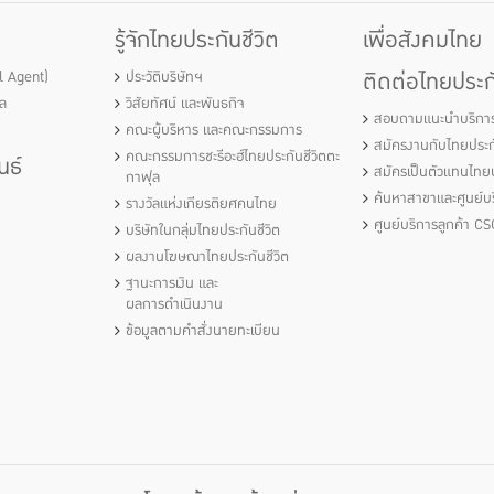
รู้จักไทยประกันชีวิต
เพื่อสังคมไทย
ติดต่อไทยประกั
al Agent)
ประวัติบริษัทฯ
ัล
วิสัยทัศน์ และพันธกิจ
สอบถามแนะนำบริกา
คณะผู้บริหาร และคณะกรรมการ
สมัครงานกับไทยประกั
คณะกรรมการชะรีอะฮ์ไทยประกันชีวิตตะ
นธ์
สมัครเป็นตัวแทนไทยป
กาฟุล
ค้นหาสาขาและศูนย์บร
รางวัลแห่งเกียรติยศคนไทย
ศูนย์บริการลูกค้า CS
บริษัทในกลุ่มไทยประกันชีวิต
ผลงานโฆษณาไทยประกันชีวิต
ฐานะการเงิน และ
ผลการดำเนินงาน
ข้อมูลตามคำสั่งนายทะเบียน