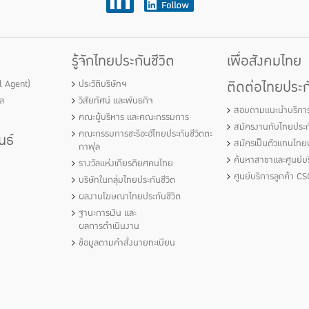
รู้จักไทยประกันชีวิต
เพื่อสังคมไทย
ติดต่อไทยประกั
al Agent)
ประวัติบริษัทฯ
ัล
วิสัยทัศน์ และพันธกิจ
สอบถามแนะนำบริกา
คณะผู้บริหาร และคณะกรรมการ
สมัครงานกับไทยประกั
คณะกรรมการชะรีอะฮ์ไทยประกันชีวิตตะ
นธ์
สมัครเป็นตัวแทนไทยป
กาฟุล
ค้นหาสาขาและศูนย์บร
รางวัลแห่งเกียรติยศคนไทย
ศูนย์บริการลูกค้า CS
บริษัทในกลุ่มไทยประกันชีวิต
ผลงานโฆษณาไทยประกันชีวิต
ฐานะการเงิน และ
ผลการดำเนินงาน
ข้อมูลตามคำสั่งนายทะเบียน