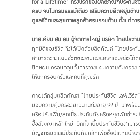
for a Lifetime” ครั้งแรกของผลิตภัณฑ์ประกันชี
ครบ จบในกรมธรรม์เดียว เสริมความยืดหยุ่นด้า
ดูแลชีวิตและสุขภาพลูกค้าครบรอบด้าน ตั้งแต่กา
นายเคียน ฮิน ลิม ผู้จัดการใหญ่ บริษัท ไทยประกั
ทุกมิติของชีวิต จึงได้เปิดตัวผลิตภัณฑ์ “ไทยประกั
สามารถวางแผนชีวิตของตนเองและครอบครัวได้ตลอด
ยืดหยุ่น ครอบคลุมทั้งการวางแผนความคุ้มครอง
ให้แก่ครอบครัวและคนที่คุณรัก
ภายใต้กลุ่มผลิตภัณฑ์ “ไทยประกันชีวิต ไลฟ์เวิร์ส”
มอบความคุ้มครองยาวนานถึงอายุ 99 ปี มาพร้อมจุด
หรือปรับเพิ่ม/ลดเบี้ยประกันภัยหรือหยุดพักชำระ
ซื้อสัญญาหลักใหม่ อีกทั้ง เบี้ยประกันชีวิตส
บัญชีกรมธรรม์ประกันภัยหลักเพื่อซื้อประกันบำนาญ