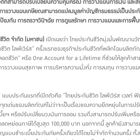
วิตที่สามารถปรับเปลี่ยนความคุ้มครอง การวางแผนการเงิน และสัญ
นการวางแผนเกษียณสามารถแปลงมูลค่าบัญชีกรมธรรม์เป็นประกัน
รป้องกัน การตรวจวินิจฉัย การดูแลรักษา การวางแผนและการฟื้น
นชีวิต จำกัด (มหาชน)
เปิดเผยว่า ไทยประกันชีวิตมุ่งมั่นพัฒนานว
นชีวิต ไลฟ์เวิร์ส” ครั้งแรกของธุรกิจประกันชีวิตที่พลิกโฉมผลิตภัณ
ชีวิต” หรือ One Account for a Lifetime ที่ช่วยให้ลูกค้าสา
 การวางแผนสุขภาพ การบริหารความมั่งคั่ง การลงทุน การวาง
 แบบประกันแรกที่เปิดตัวคือ “ไทยประกันชีวิต ไลฟ์เวิร์ส เวลท์ ฟิต
เด่นของผลิตภัณฑ์ไม่ว่าจะเป็นเรื่องของความยืดหยุ่นในการปรับ
เบี้ยฯ หรือปรับเปลี่ยนวงเงินการออม รวมถึงสามารถปรับเพิ่มหร
ามารถลดหย่อนภาษีได้สูงสุด 100,000 บาท นอกจากนี้ ลูกค้ายัง
แบบชำระเบี้ยประกันภัยครั้งเดียวได้โดยไม่จำกัดจำนวนครั้ง ทั้งน