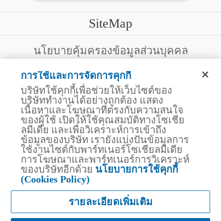
SiteMap
บริการลูกค้า
นโยบายคุ้มครองข้อมูลส่วนบุคคล
สงวนสิทธิ์โดย บริษัท ไทยประกันชีวิต จำกัด (มหาชน)
ไทยประกันชีวิต HEALTH CARE SOLUTIONS
การใช้และการจัดการคุกกี้
123 ถนน รัชดาภิเษก แขวงดินแดง เขตดินแดง
สิทธิพิเศษ
กรุงเทพฯ 10400 โทรศัพท์ 02-2470247
บริษัทใช้คุกกี้เพื่อช่วยให้เว็บไซต์ของ
แอปพลิเคชัน ไทยประกันชีวิต
บริษัททำงานได้อย่างถูกต้อง แสดง
ไทยประกันชีวิตแคร์เซ็นเตอร์
เนื้อหาและโฆษณาที่ตรงกับความสนใจ
บริษัทฯ ขอแจ้งให้ผู้ใช้บริการทราบว่า บรรดาข้อความ ภาพ เสียง เนื้อหา
ไทยประกันชีวิตเมดิแคร์
ชื่อ ชื่อทางการค้า ส่วนประกอบใดๆ ทั้งหมดของเว็บไซต์ รวมถึง
ของผู้ใช้ เปิดให้ใช้คุณสมบัติทางโซเชีย
เครื่องหมายการค้า เครื่องหมาย บริการ ลิขสิทธิ์ สิทธิบัตร ความรู้ต่างๆ
ไทยประกันชีวิตอีซี่เพย์
ลมีเดีย และเพื่อวิเคราะห์การเข้าถึง
ที่ปรากฏบนเว็บไซต์ของบริษัทฯ นี้ เป็นงานอันได้รับความคุ้มครองตาม
ข้อมูลของบริษัท เรายังแบ่งปันข้อมูลการ
ไทยประกันชีวิตฮอตเคลม
กฎหมายทรัพย์สินทางปัญญาของไทยโดยชอบด้วยกฎหมายของบริษัทฯ
ใช้งานไซต์กับพาร์ทเนอร์โซเชียลมีเดีย
แต่เพียงผู้เดียว หากบุคคลใดลอกเลียน ปลอมแปลง ทำซ้ำ ดัดแปลง เผย
ไทยประกันชีวิตประกันกลุ่ม
แพร่ต่อสาธารณชน จำหน่าย มีไว้ให้เช่า หรือกระทำการใดๆ ในลักษณะ
การโฆษณาและพาร์ทเนอร์การวิเคราะห์
บริการสำหรับเจ้าหน้าที่โรงพยาบาล
ที่เป็นการแสวงหาประโยชน์ทางการค้าหรือประโยชน์โดยมิชอบ ไม่ว่า
ของบริษัทอีกด้วย
นโยบายการใช้คุกกี้
โดยประการใดๆ จากทรัพย์สินทางปัญญาดังกล่าวข้างต้น โดยไม่ได้รับ
สถานพยาบาลคู่สัญญา
(Cookies Policy)
อนุญาตจากบริษัทฯ บริษัทฯ จะดำเนินการตามกฎหมายกับผู้ทำละเมิด
ไทยประกันชีวิต Telemedicine
สิทธิดังกล่าวโดยทันที
ไทยประกันชีวิต AI CHAT
รายละเอียดเพิ่มเติม
แพ็กเกจผ่าตัดราคาพิเศษ "ความห่วงใยจากไทย
ประกันชีวิต"