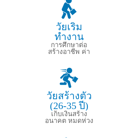
วัยเริ่ม
ทำงาน
(21-25 ปี)
การศึกษาต่อ
สร้างอาชีพ ค่า
รักษาฯฉุกเฉิน
วัยสร้างตัว
(26-35 ปี)
เก็บเงินสร้าง
อนาคต หมดห่วง
ค่ารักษาหากเกิด
เหตุฯ