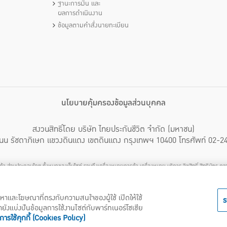
ฐานะการเงิน และ
ผลการดำเนินงาน
ข้อมูลตามคำสั่งนายทะเบียน
นโยบายคุ้มครองข้อมูลส่วนบุคคล
สงวนสิทธิ์โดย บริษัท ไทยประกันชีวิต จำกัด (มหาชน)
นน รัชดาภิเษก แขวงดินแดง เขตดินแดง กรุงเทพฯ 10400 โทรศัพท์ 02-2
ารค้า ส่วนประกอบใดๆ ทั้งหมดของเว็บไซต์ รวมถึงเครื่องหมายการค้า เครื่องหมาย บริการ ลิขสิทธิ์ สิทธิบัตร ค
ลใดลอกเลียน ปลอมแปลง ทำซ้ำ ดัดแปลง เผยแพร่ต่อสาธารณชน จำหน่าย มีไว้ให้เช่า หรือกระทำการใดๆ ใน
างปัญญาดังกล่าวข้างต้น โดยไม่ได้รับอนุญาตจากบริษัทฯ บริษัทฯ จะดำเนินการตามกฎหมายกับผู้ทำละเมิดสิท
ื้อหาและโฆษณาที่ตรงกับความสนใจของผู้ใช้ เปิดให้ใช้
ร
รายังแบ่งปันข้อมูลการใช้งานไซต์กับพาร์ทเนอร์โซเชีย
ารใช้คุกกี้ (Cookies Policy)