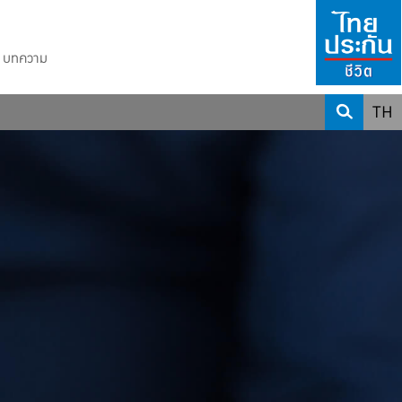
บทความ
TH