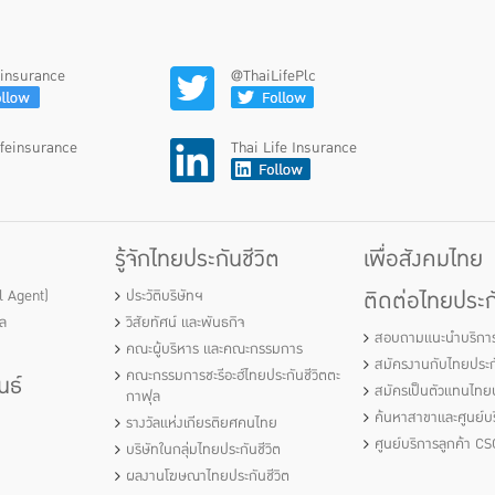
feinsurance
@ThaiLifePlc
ifeinsurance
Thai Life Insurance
รู้จักไทยประกันชีวิต
เพื่อสังคมไทย
ติดต่อไทยประกั
al Agent)
ประวัติบริษัทฯ
ัล
วิสัยทัศน์ และพันธกิจ
สอบถามแนะนำบริกา
คณะผู้บริหาร และคณะกรรมการ
สมัครงานกับไทยประกั
คณะกรรมการชะรีอะฮ์ไทยประกันชีวิตตะ
นธ์
สมัครเป็นตัวแทนไทยป
กาฟุล
ค้นหาสาขาและศูนย์บร
รางวัลแห่งเกียรติยศคนไทย
ศูนย์บริการลูกค้า CS
บริษัทในกลุ่มไทยประกันชีวิต
ผลงานโฆษณาไทยประกันชีวิต