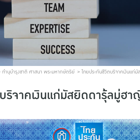
ทำนุบำรุงชาติ ศาสนา พระมหากษัตริย์
ไทยประกันชีวิตบริจาคเงินแก่มัส
ริจาคเงินแก่มัสยิดดารุ้ลมู่ฮาญ