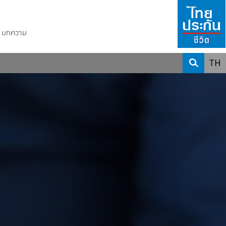
บทความ
TH