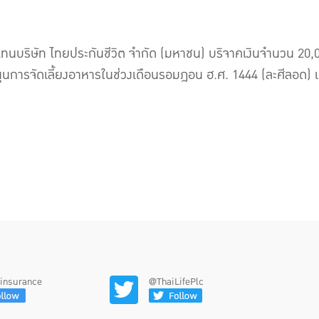
้แทนบริษัท ไทยประกันชีวิต จำกัด (มหาชน) บริจาคเงินจำนวน 20,0
สนุนการจัดเลี้ยงอาหารในช่วงเดือนรอมฎอน ฮ.ศ. 1444 (ละศีลอด) แ
feinsurance
@ThaiLifePlc