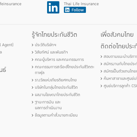
ifeinsurance
Thai Life Insurance
รู้จักไทยประกันชีวิต
เพื่อสังคมไทย
ติดต่อไทยประกั
al Agent)
ประวัติบริษัทฯ
ัล
วิสัยทัศน์ และพันธกิจ
สอบถามแนะนำบริกา
คณะผู้บริหาร และคณะกรรมการ
สมัครงานกับไทยประกั
คณะกรรมการชะรีอะฮ์ไทยประกันชีวิตตะ
นธ์
สมัครเป็นตัวแทนไทยป
กาฟุล
ค้นหาสาขาและศูนย์บร
รางวัลแห่งเกียรติยศคนไทย
ศูนย์บริการลูกค้า CS
บริษัทในกลุ่มไทยประกันชีวิต
ผลงานโฆษณาไทยประกันชีวิต
ฐานะการเงิน และ
ผลการดำเนินงาน
ข้อมูลตามคำสั่งนายทะเบียน