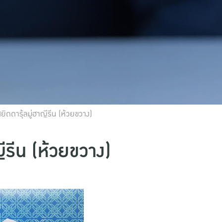
ยิดดารุ้ลมู่ฮาญีรีน (ห้วยขวาง)
ีรีน (ห้วยขวาง)