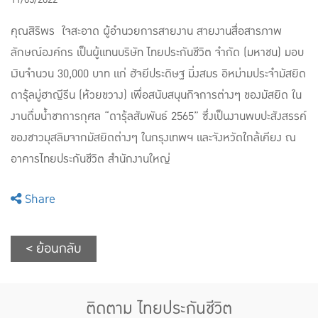
คุณสิริพร ใจสะอาด ผู้อำนวยการสายงาน สายงานสื่อสารภาพ
ลักษณ์องค์กร เป็นผู้แทนบริษัท ไทยประกันชีวิต จำกัด (มหาชน) มอบ
เงินจำนวน 30,000 บาท แก่ ฮัจยีประดิษฐ มิ่งสมร อิหม่ามประจำมัสยิด
ดารุ้ลมู่ฮาญีรีน (ห้วยขวาง) เพื่อสนับสนุนกิจการต่างๆ ของมัสยิด ใน
งานดื่มน้ำชาการกุศล “ดารุ้ลสัมพันธ์ 2565” ซึ่งเป็นงานพบปะสังสรรค์
ของชาวมุสลิมจากมัสยิดต่างๆ ในกรุงเทพฯ และจังหวัดใกล้เคียง ณ
อาคารไทยประกันชีวิต สำนักงานใหญ่
Share
< ย้อนกลับ
ติดตาม ไทยประกันชีวิต