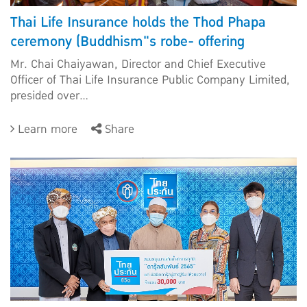
Thai Life Insurance holds the Thod Phapa
ceremony (Buddhism"s robe- offering
ceremony)
Mr. Chai Chaiyawan, Director and Chief Executive
Officer of Thai Life Insurance Public Company Limited,
presided over...
Learn more
Share