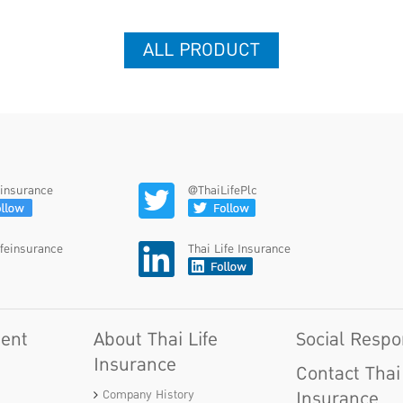
ALL PRODUCT
feinsurance
@ThaiLifePlc
ifeinsurance
Thai Life Insurance
gent
About Thai Life
Social Respon
Insurance
Contact Thai 
Insurance
Company History