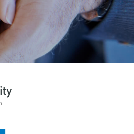
ity
ต