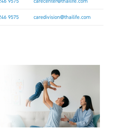
246 9575
carecenter@thailife.com
246 9575
caredivision@thailife.com