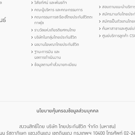
ัล
วิสัยทัศน์ และพันธกิจ
สอบถามแนะนำบริกา
คณะผู้บริหาร และคณะกรรมการ
สมัครงานกับไทยประกั
คณะกรรมการชะรีอะฮ์ไทยประกันชีวิตตะ
นธ์
สมัครเป็นตัวแทนไทยป
กาฟุล
ค้นหาสาขาและศูนย์บร
รางวัลแห่งเกียรติยศคนไทย
ศูนย์บริการลูกค้า CS
บริษัทในกลุ่มไทยประกันชีวิต
ผลงานโฆษณาไทยประกันชีวิต
ฐานะการเงิน และ
ผลการดำเนินงาน
ข้อมูลตามคำสั่งนายทะเบียน
นโยบายคุ้มครองข้อมูลส่วนบุคคล
สงวนสิทธิ์โดย บริษัท ไทยประกันชีวิต จำกัด (มหาชน)
นน รัชดาภิเษก แขวงดินแดง เขตดินแดง กรุงเทพฯ 10400 โทรศัพท์ 02-2