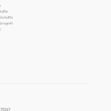
ร
นชีวิต
ระกันชีวิต
ิการลูกค้า
C
470247