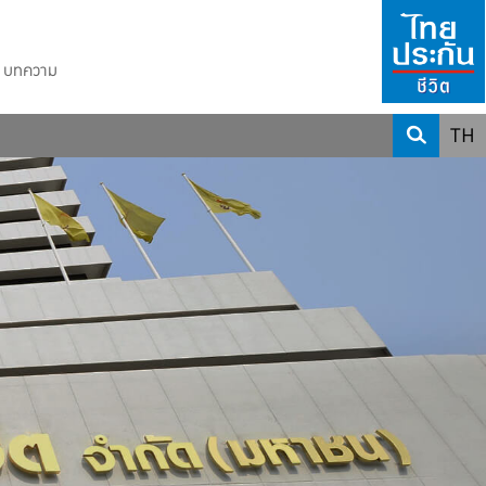
บทความ
TH