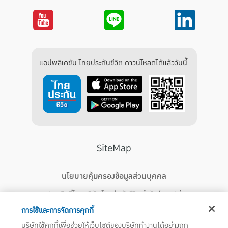
แอปพลิเคชัน ไทยประกันชีวิต ดาวน์โหลดได้แล้ววันนี้
SiteMap
บริการลูกค้า
นโยบายคุ้มครองข้อมูลส่วนบุคคล
สงวนสิทธิ์โดย บริษัท ไทยประกันชีวิต จำกัด (มหาชน)
ไทยประกันชีวิต HEALTH CARE SOLUTIONS
123 ถนน รัชดาภิเษก แขวงดินแดง เขตดินแดง กรุงเทพฯ 10400 โทรศัพท์ 02-
สิทธิพิเศษ
การใช้และการจัดการคุกกี้
2470247
แอปพลิเคชัน ไทยประกันชีวิต
บริษัทใช้คุกกี้เพื่อช่วยให้เว็บไซต์ของบริษัททำงานได้อย่างถูก