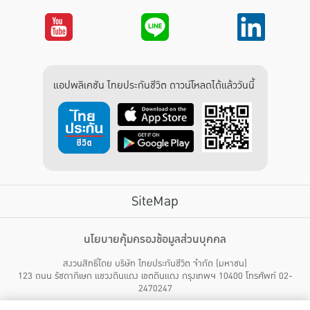
แอปพลิเคชัน ไทยประกันชีวิต ดาวน์โหลดได้แล้ววันนี้
SiteMap
บริการลูกค้า
นโยบายคุ้มครองข้อมูลส่วนบุคคล
สงวนสิทธิ์โดย บริษัท ไทยประกันชีวิต จำกัด (มหาชน)
ไทยประกันชีวิต HEALTH CARE SOLUTIONS
123 ถนน รัชดาภิเษก แขวงดินแดง เขตดินแดง กรุงเทพฯ 10400 โทรศัพท์ 02-
สิทธิพิเศษ
2470247
แอปพลิเคชัน ไทยประกันชีวิต