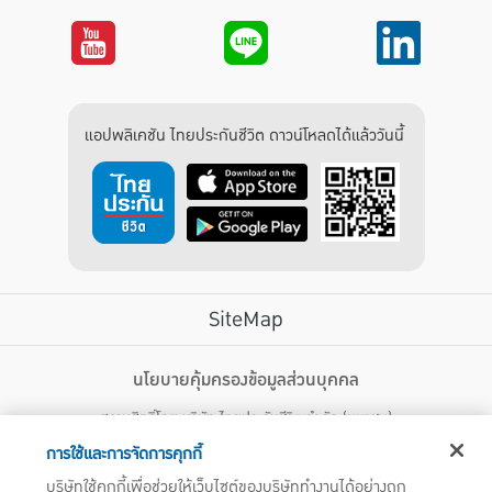
แอปพลิเคชัน ไทยประกันชีวิต ดาวน์โหลดได้แล้ววันนี้
SiteMap
บริการลูกค้า
นโยบายคุ้มครองข้อมูลส่วนบุคคล
สงวนสิทธิ์โดย บริษัท ไทยประกันชีวิต จำกัด (มหาชน)
ไทยประกันชีวิต HEALTH CARE SOLUTIONS
123 ถนน รัชดาภิเษก แขวงดินแดง เขตดินแดง กรุงเทพฯ 10400 โทรศัพท์ 02-
สิทธิพิเศษ
การใช้และการจัดการคุกกี้
2470247
แอปพลิเคชัน ไทยประกันชีวิต
บริษัทใช้คุกกี้เพื่อช่วยให้เว็บไซต์ของบริษัททำงานได้อย่างถูก