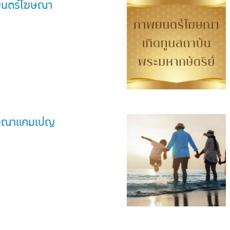
พยนตร์โฆษณา
ษณาแคมเปญ