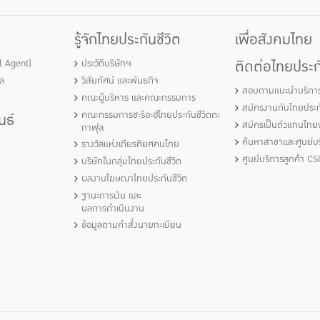
รู้จักไทยประกันชีวิต
เพื่อสังคมไทย
ติดต่อไทยประกั
al Agent)
ประวัติบริษัทฯ
ัล
วิสัยทัศน์ และพันธกิจ
สอบถามแนะนำบริกา
คณะผู้บริหาร และคณะกรรมการ
สมัครงานกับไทยประกั
คณะกรรมการชะรีอะฮ์ไทยประกันชีวิตตะ
นธ์
สมัครเป็นตัวแทนไทยป
กาฟุล
ค้นหาสาขาและศูนย์บร
รางวัลแห่งเกียรติยศคนไทย
ศูนย์บริการลูกค้า CS
บริษัทในกลุ่มไทยประกันชีวิต
ผลงานโฆษณาไทยประกันชีวิต
ฐานะการเงิน และ
ผลการดำเนินงาน
ข้อมูลตามคำสั่งนายทะเบียน