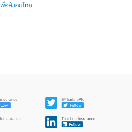
พื่อสังคมไทย
feinsurance
@ThaiLifePlc
ifeinsurance
Thai Life Insurance