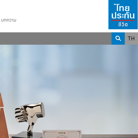
บทความ
TH