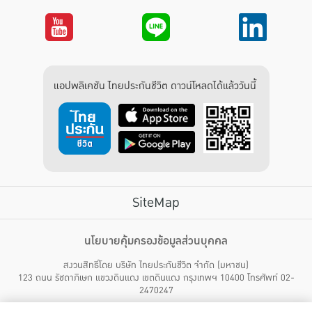
แอปพลิเคชัน ไทยประกันชีวิต ดาวน์โหลดได้แล้ววันนี้
SiteMap
บริการลูกค้า
นโยบายคุ้มครองข้อมูลส่วนบุคคล
สงวนสิทธิ์โดย บริษัท ไทยประกันชีวิต จำกัด (มหาชน)
ไทยประกันชีวิต HEALTH CARE SOLUTIONS
123 ถนน รัชดาภิเษก แขวงดินแดง เขตดินแดง กรุงเทพฯ 10400 โทรศัพท์ 02-
สิทธิพิเศษ
2470247
แอปพลิเคชัน ไทยประกันชีวิต