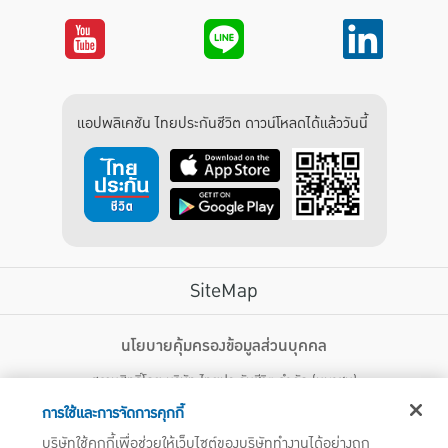
แอปพลิเคชัน ไทยประกันชีวิต ดาวน์โหลดได้แล้ววันนี้
SiteMap
บริการลูกค้า
นโยบายคุ้มครองข้อมูลส่วนบุคคล
สงวนสิทธิ์โดย บริษัท ไทยประกันชีวิต จำกัด (มหาชน)
ไทยประกันชีวิต HEALTH CARE SOLUTIONS
123 ถนน รัชดาภิเษก แขวงดินแดง เขตดินแดง กรุงเทพฯ 10400 โทรศัพท์ 02-
สิทธิพิเศษ
การใช้และการจัดการคุกกี้
2470247
แอปพลิเคชัน ไทยประกันชีวิต
บริษัทใช้คุกกี้เพื่อช่วยให้เว็บไซต์ของบริษัททำงานได้อย่างถูก