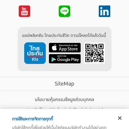
แอปพลิเคชัน ไทยประกันชีวิต ดาวน์โหลดได้แล้ววันนี้
SiteMap
บริการลูกค้า
นโยบายคุ้มครองข้อมูลส่วนบุคคล
สงวนสิทธิ์โดย บริษัท ไทยประกันชีวิต จำกัด (มหาชน)
ไทยประกันชีวิต HEALTH CARE SOLUTIONS
123 ถนน รัชดาภิเษก แขวงดินแดง เขตดินแดง กรุงเทพฯ 10400 โทรศัพท์ 02-
สิทธิพิเศษ
การใช้และการจัดการคุกกี้
2470247
แอปพลิเคชัน ไทยประกันชีวิต
บริษัทใช้คุกกี้เพื่อช่วยให้เว็บไซต์ของบริษัททำงานได้อย่างถูก