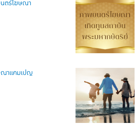
พยนตร์โฆษณา
ษณาแคมเปญ