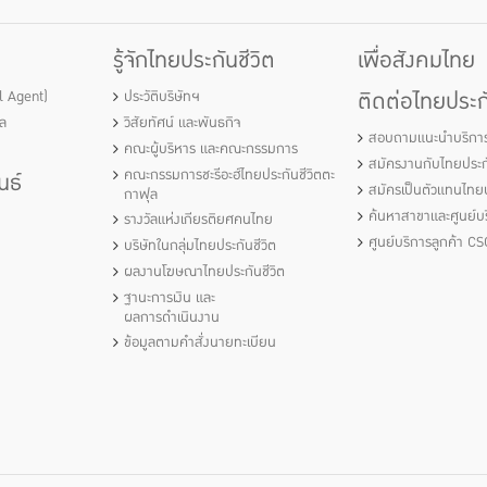
รู้จักไทยประกันชีวิต
เพื่อสังคมไทย
ติดต่อไทยประกั
al Agent)
ประวัติบริษัทฯ
ัล
วิสัยทัศน์ และพันธกิจ
สอบถามแนะนำบริกา
คณะผู้บริหาร และคณะกรรมการ
สมัครงานกับไทยประกั
คณะกรรมการชะรีอะฮ์ไทยประกันชีวิตตะ
นธ์
สมัครเป็นตัวแทนไทยป
กาฟุล
ค้นหาสาขาและศูนย์บร
รางวัลแห่งเกียรติยศคนไทย
ศูนย์บริการลูกค้า CS
บริษัทในกลุ่มไทยประกันชีวิต
ผลงานโฆษณาไทยประกันชีวิต
ฐานะการเงิน และ
ผลการดำเนินงาน
ข้อมูลตามคำสั่งนายทะเบียน