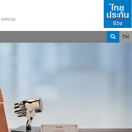
บทความ
TH