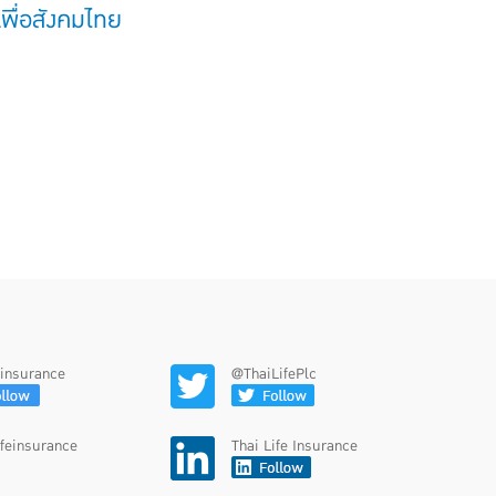
พื่อสังคมไทย
feinsurance
@ThaiLifePlc
ifeinsurance
Thai Life Insurance