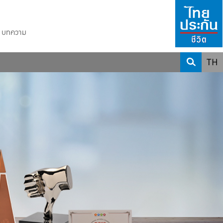
บทความ
TH