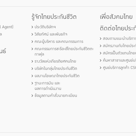
รู้จักไทยประกันชีวิต
เพื่อสังคมไทย
ติดต่อไทยประกั
al Agent)
ประวัติบริษัทฯ
ัล
วิสัยทัศน์ และพันธกิจ
สอบถามแนะนำบริกา
คณะผู้บริหาร และคณะกรรมการ
สมัครงานกับไทยประกั
คณะกรรมการชะรีอะฮ์ไทยประกันชีวิตตะ
นธ์
สมัครเป็นตัวแทนไทยป
กาฟุล
ค้นหาสาขาและศูนย์บร
รางวัลแห่งเกียรติยศคนไทย
ศูนย์บริการลูกค้า CS
บริษัทในกลุ่มไทยประกันชีวิต
ผลงานโฆษณาไทยประกันชีวิต
ฐานะการเงิน และ
ผลการดำเนินงาน
ข้อมูลตามคำสั่งนายทะเบียน