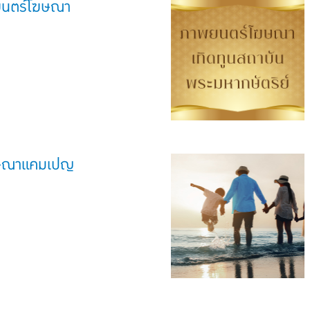
พยนตร์โฆษณา
ษณาแคมเปญ