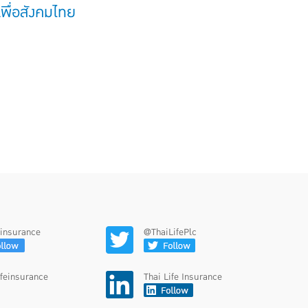
พื่อสังคมไทย
feinsurance
@ThaiLifePlc
ifeinsurance
Thai Life Insurance