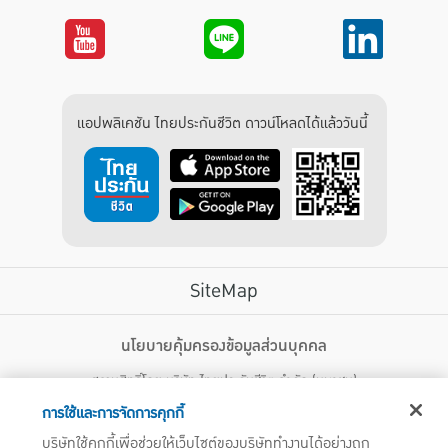
แอปพลิเคชัน ไทยประกันชีวิต ดาวน์โหลดได้แล้ววันนี้
SiteMap
บริการลูกค้า
นโยบายคุ้มครองข้อมูลส่วนบุคคล
สงวนสิทธิ์โดย บริษัท ไทยประกันชีวิต จำกัด (มหาชน)
ไทยประกันชีวิต HEALTH CARE SOLUTIONS
123 ถนน รัชดาภิเษก แขวงดินแดง เขตดินแดง กรุงเทพฯ 10400 โทรศัพท์ 02-
สิทธิพิเศษ
การใช้และการจัดการคุกกี้
2470247
แอปพลิเคชัน ไทยประกันชีวิต
บริษัทใช้คุกกี้เพื่อช่วยให้เว็บไซต์ของบริษัททำงานได้อย่างถูก