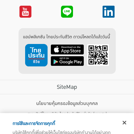
แอปพลิเคชัน ไทยประกันชีวิต ดาวน์โหลดได้แล้ววันนี้
SiteMap
บริการลูกค้า
นโยบายคุ้มครองข้อมูลส่วนบุคคล
สงวนสิทธิ์โดย บริษัท ไทยประกันชีวิต จำกัด (มหาชน)
ไทยประกันชีวิต HEALTH CARE SOLUTIONS
123 ถนน รัชดาภิเษก แขวงดินแดง เขตดินแดง กรุงเทพฯ 10400 โทรศัพท์ 02-
สิทธิพิเศษ
การใช้และการจัดการคุกกี้
2470247
แอปพลิเคชัน ไทยประกันชีวิต
บริษัทใช้คุกกี้เพื่อช่วยให้เว็บไซต์ของบริษัททำงานได้อย่างถูก