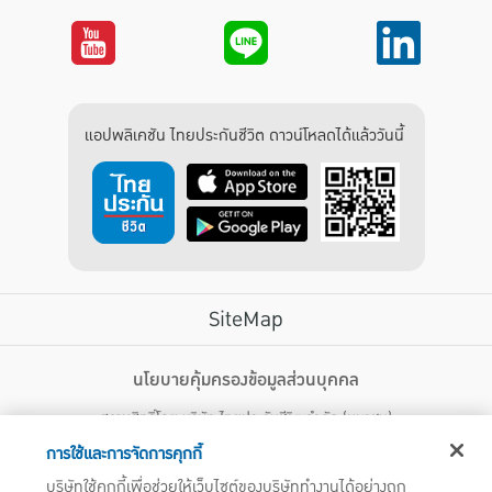
แอปพลิเคชัน ไทยประกันชีวิต ดาวน์โหลดได้แล้ววันนี้
SiteMap
บริการลูกค้า
นโยบายคุ้มครองข้อมูลส่วนบุคคล
สงวนสิทธิ์โดย บริษัท ไทยประกันชีวิต จำกัด (มหาชน)
ไทยประกันชีวิต HEALTH CARE SOLUTIONS
123 ถนน รัชดาภิเษก แขวงดินแดง เขตดินแดง กรุงเทพฯ 10400 โทรศัพท์ 02-
สิทธิพิเศษ
การใช้และการจัดการคุกกี้
2470247
แอปพลิเคชัน ไทยประกันชีวิต
บริษัทใช้คุกกี้เพื่อช่วยให้เว็บไซต์ของบริษัททำงานได้อย่างถูก