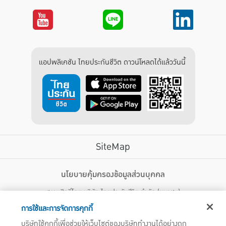
แอปพลิเคชัน ไทยประกันชีวิต ดาวน์โหลดได้แล้ววันนี้
SiteMap
บริการลูกค้า
นโยบายคุ้มครองข้อมูลส่วนบุคคล
สงวนสิทธิ์โดย บริษัท ไทยประกันชีวิต จำกัด (มหาชน)
ไทยประกันชีวิต HEALTH CARE SOLUTIONS
123 ถนน รัชดาภิเษก แขวงดินแดง เขตดินแดง กรุงเทพฯ 10400 โทรศัพท์ 02-
สิทธิพิเศษ
การใช้และการจัดการคุกกี้
2470247
แอปพลิเคชัน ไทยประกันชีวิต
บริษัทใช้คุกกี้เพื่อช่วยให้เว็บไซต์ของบริษัททำงานได้อย่างถูก