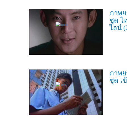
ภาพย
ชุด ไ
ไลน์ (
ภาพย
ชุด เข