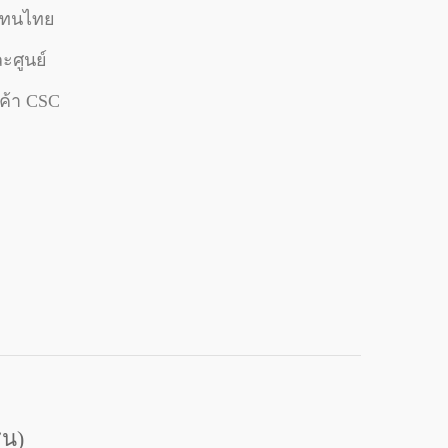
วแทนไทย
ะศูนย์
กค้า CSC
ชน)