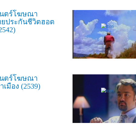
นตร์โฆษณา
ทยประกันชีวิตฮอต
2542)
นตร์โฆษณา
้าเมือง (2539)