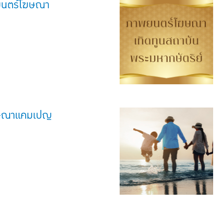
พยนตร์โฆษณา
ษณาแคมเปญ