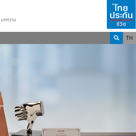
บทความ
TH