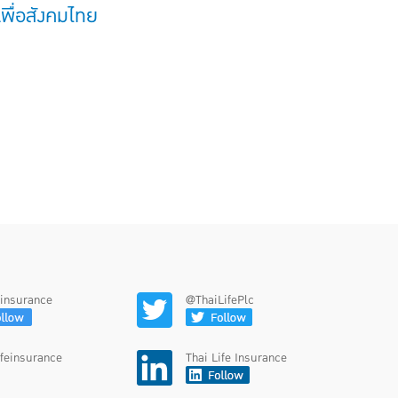
พื่อสังคมไทย
feinsurance
@ThaiLifePlc
ifeinsurance
Thai Life Insurance