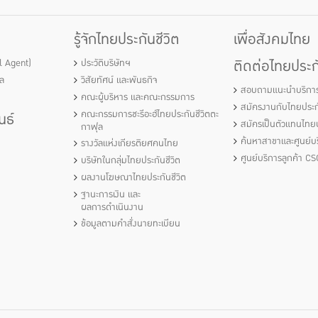
รู้จักไทยประกันชีวิต
เพื่อสังคมไทย
ติดต่อไทยประกั
al Agent)
ประวัติบริษัทฯ
ัล
วิสัยทัศน์ และพันธกิจ
สอบถามแนะนำบริกา
คณะผู้บริหาร และคณะกรรมการ
สมัครงานกับไทยประกั
คณะกรรมการชะรีอะฮ์ไทยประกันชีวิตตะ
นธ์
สมัครเป็นตัวแทนไทยป
กาฟุล
ค้นหาสาขาและศูนย์บร
รางวัลแห่งเกียรติยศคนไทย
ศูนย์บริการลูกค้า CS
บริษัทในกลุ่มไทยประกันชีวิต
ผลงานโฆษณาไทยประกันชีวิต
ฐานะการเงิน และ
ผลการดำเนินงาน
ข้อมูลตามคำสั่งนายทะเบียน