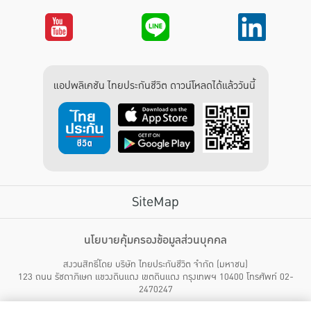
แอปพลิเคชัน ไทยประกันชีวิต ดาวน์โหลดได้แล้ววันนี้
SiteMap
บริการลูกค้า
นโยบายคุ้มครองข้อมูลส่วนบุคคล
สงวนสิทธิ์โดย บริษัท ไทยประกันชีวิต จำกัด (มหาชน)
ไทยประกันชีวิต HEALTH CARE SOLUTIONS
123 ถนน รัชดาภิเษก แขวงดินแดง เขตดินแดง กรุงเทพฯ 10400 โทรศัพท์ 02-
สิทธิพิเศษ
2470247
แอปพลิเคชัน ไทยประกันชีวิต