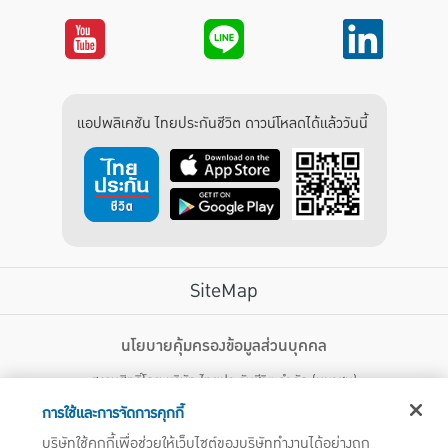
แอปพลิเคชัน ไทยประกันชีวิต ดาวน์โหลดได้แล้ววันนี้
SiteMap
บริการลูกค้า
นโยบายคุ้มครองข้อมูลส่วนบุคคล
สงวนสิทธิ์โดย บริษัท ไทยประกันชีวิต จำกัด (มหาชน)
ไทยประกันชีวิต HEALTH CARE SOLUTIONS
123 ถนน รัชดาภิเษก แขวงดินแดง เขตดินแดง กรุงเทพฯ 10400 โทรศัพท์ 02-
สิทธิพิเศษ
การใช้และการจัดการคุกกี้
2470247
แอปพลิเคชัน ไทยประกันชีวิต
บริษัทใช้คุกกี้เพื่อช่วยให้เว็บไซต์ของบริษัททำงานได้อย่างถูก