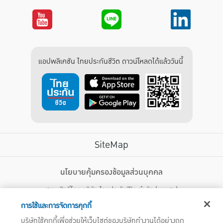
แอปพลิเคชัน ไทยประกันชีวิต ดาวน์โหลดได้แล้ววันนี้
SiteMap
บริการลูกค้า
นโยบายคุ้มครองข้อมูลส่วนบุคคล
สงวนสิทธิ์โดย บริษัท ไทยประกันชีวิต จำกัด (มหาชน)
ไทยประกันชีวิต HEALTH CARE SOLUTIONS
123 ถนน รัชดาภิเษก แขวงดินแดง เขตดินแดง กรุงเทพฯ 10400 โทรศัพท์ 02-
สิทธิพิเศษ
การใช้และการจัดการคุกกี้
2470247
แอปพลิเคชัน ไทยประกันชีวิต
บริษัทใช้คุกกี้เพื่อช่วยให้เว็บไซต์ของบริษัททำงานได้อย่างถูก