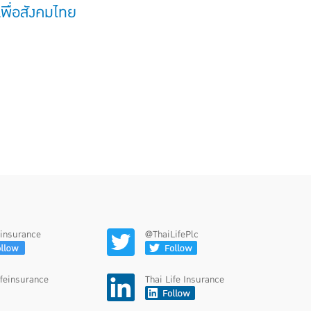
พื่อสังคมไทย
feinsurance
@ThaiLifePlc
ifeinsurance
Thai Life Insurance