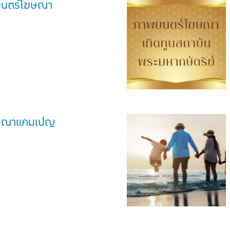
พยนตร์โฆษณา
ษณาแคมเปญ