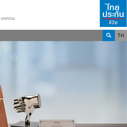
บทความ
TH