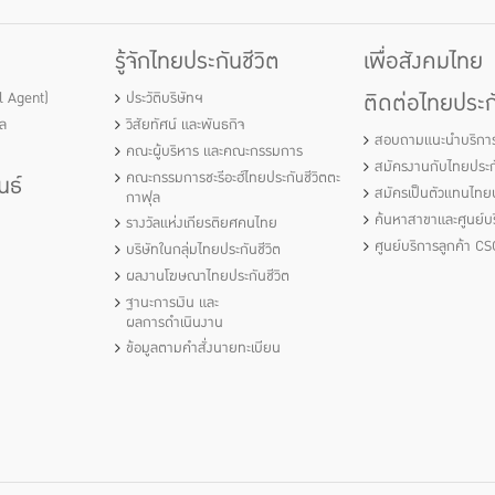
รู้จักไทยประกันชีวิต
เพื่อสังคมไทย
ติดต่อไทยประกั
al Agent)
ประวัติบริษัทฯ
ัล
วิสัยทัศน์ และพันธกิจ
สอบถามแนะนำบริกา
คณะผู้บริหาร และคณะกรรมการ
สมัครงานกับไทยประกั
คณะกรรมการชะรีอะฮ์ไทยประกันชีวิตตะ
นธ์
สมัครเป็นตัวแทนไทยป
กาฟุล
ค้นหาสาขาและศูนย์บร
รางวัลแห่งเกียรติยศคนไทย
ศูนย์บริการลูกค้า CS
บริษัทในกลุ่มไทยประกันชีวิต
ผลงานโฆษณาไทยประกันชีวิต
ฐานะการเงิน และ
ผลการดำเนินงาน
ข้อมูลตามคำสั่งนายทะเบียน