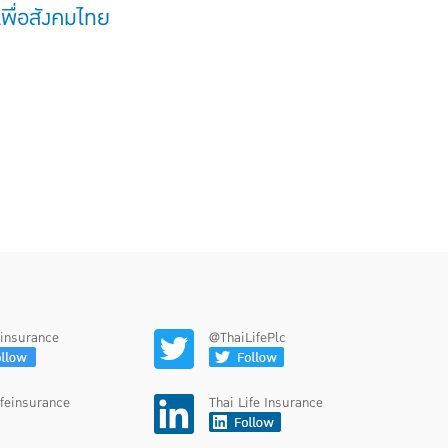
พื่อสังคมไทย
feinsurance
@ThaiLifePlc
ifeinsurance
Thai Life Insurance