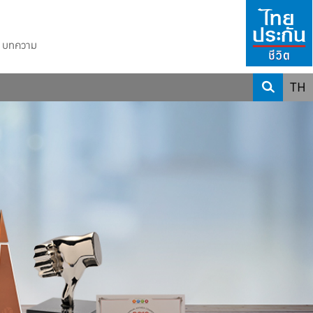
บทความ
TH