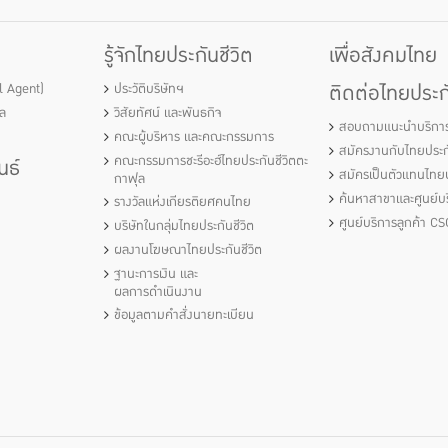
รู้จักไทยประกันชีวิต
เพื่อสังคมไทย
ติดต่อไทยประกั
al Agent)
ประวัติบริษัทฯ
ัล
วิสัยทัศน์ และพันธกิจ
สอบถามแนะนำบริกา
คณะผู้บริหาร และคณะกรรมการ
สมัครงานกับไทยประกั
คณะกรรมการชะรีอะฮ์ไทยประกันชีวิตตะ
นธ์
สมัครเป็นตัวแทนไทยป
กาฟุล
ค้นหาสาขาและศูนย์บร
รางวัลแห่งเกียรติยศคนไทย
ศูนย์บริการลูกค้า CS
บริษัทในกลุ่มไทยประกันชีวิต
ผลงานโฆษณาไทยประกันชีวิต
ฐานะการเงิน และ
ผลการดำเนินงาน
ข้อมูลตามคำสั่งนายทะเบียน