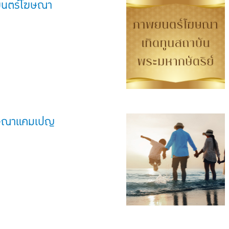
พยนตร์โฆษณา
ษณาแคมเปญ