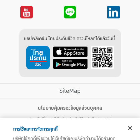
แอปพลิเคชัน ไทยประกันชีวิต ดาวน์โหลดได้แล้ววันนี้
SiteMap
บริการลูกค้า
นโยบายคุ้มครองข้อมูลส่วนบุคคล
สงวนสิทธิ์โดย บริษัท ไทยประกันชีวิต จำกัด (มหาชน)
ไทยประกันชีวิต HEALTH CARE SOLUTIONS
123 ถนน รัชดาภิเษก แขวงดินแดง เขตดินแดง กรุงเทพฯ 10400 โทรศัพท์ 02-
สิทธิพิเศษ
การใช้และการจัดการคุกกี้
2470247
แอปพลิเคชัน ไทยประกันชีวิต
บริษัทใช้คุกกี้เพื่อช่วยให้เว็บไซต์ของบริษัททำงานได้อย่างถูก